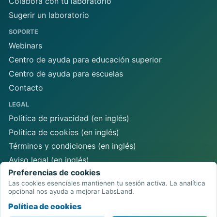
Colabora con tu laboratorio
Sugerir un laboratorio
SOPORTE
Webinars
Centro de ayuda para educación superior
Centro de ayuda para escuelas
Contacto
LEGAL
Política de privacidad (en inglés)
Política de cookies (en inglés)
Términos y condiciones (en inglés)
Aviso legal (en inglés)
Preferencias de cookies
Preferencias de cookies
Las cookies esenciales mantienen tu sesión activa. La analítica
opcional nos ayuda a mejorar LabsLand.
Política de cookies
Red de laboratorios remotos LabsLand.