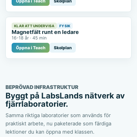
Öppna i Teach
Skolplan
KLAR ATT UNDERVISA
FYSIK
Magnetfält runt en ledare
16-18 år
·
45 min
Öppna i Teach
Skolplan
BEPRÖVAD INFRASTRUKTUR
Byggt på LabsLands nätverk av
fjärrlaboratorier.
Samma riktiga laboratorier som används för
praktiskt arbete, nu paketerade som färdiga
lektioner du kan öppna med klassen.