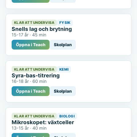
KLAR ATT UNDERVISA
FYSIK
Snells lag och brytning
15-17 år
·
45 min
Öppna i Teach
Skolplan
KLAR ATT UNDERVISA
KEMI
Syra-bas-titrering
16-18 år
·
60 min
Öppna i Teach
Skolplan
KLAR ATT UNDERVISA
BIOLOGI
Mikroskopet: växtceller
13-15 år
·
40 min