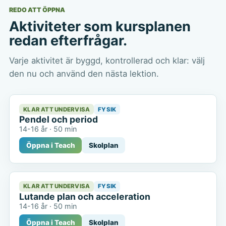
REDO ATT ÖPPNA
Aktiviteter som kursplanen
redan efterfrågar.
Varje aktivitet är byggd, kontrollerad och klar: välj
den nu och använd den nästa lektion.
KLAR ATT UNDERVISA
FYSIK
Pendel och period
14-16 år
·
50 min
Öppna i Teach
Skolplan
KLAR ATT UNDERVISA
FYSIK
Lutande plan och acceleration
14-16 år
·
50 min
Öppna i Teach
Skolplan