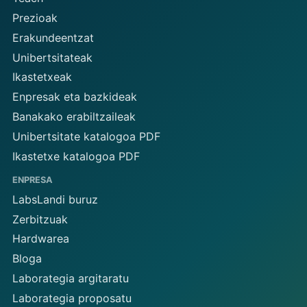
Prezioak
Erakundeentzat
Unibertsitateak
Ikastetxeak
Enpresak eta bazkideak
Banakako erabiltzaileak
Unibertsitate katalogoa PDF
Ikastetxe katalogoa PDF
ENPRESA
LabsLandi buruz
Zerbitzuak
Hardwarea
Bloga
Laborategia argitaratu
Laborategia proposatu