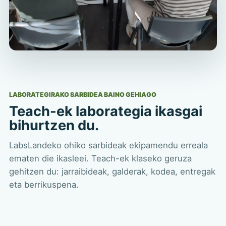
LABORATEGIRAKO SARBIDEA BAINO GEHIAGO
Teach-ek laborategia ikasgai
bihurtzen du.
LabsLandeko ohiko sarbideak ekipamendu erreala
ematen die ikasleei. Teach-ek klaseko geruza
gehitzen du: jarraibideak, galderak, kodea, entregak
eta berrikuspena.