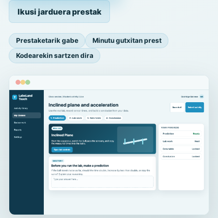
Ikusi jarduera prestak
Prestaketarik gabe
Minutu gutxitan prest
Kodearekin sartzen dira