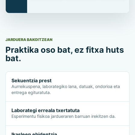
JARDUERA BAKOITZEAN
Praktika oso bat, ez fitxa huts
bat.
Sekuentzia prest
Aurreikuspena, laborategiko lana, datuak, ondorioa eta
entrega egituratuta.
Laborategi erreala txertatuta
Esperimentu fisikoa jardueraren barruan irekitzen da.
Ikasleen ebidentzia