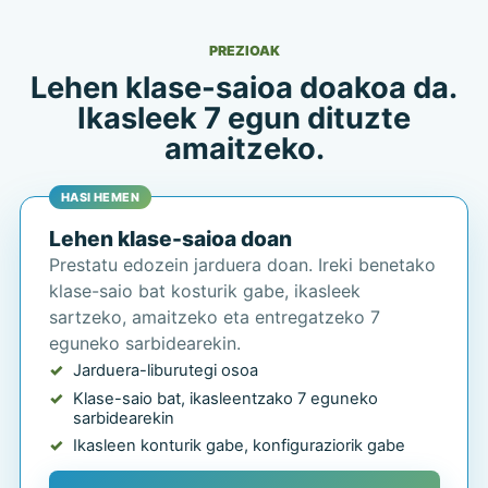
PREZIOAK
Lehen klase-saioa doakoa da.
Ikasleek 7 egun dituzte
amaitzeko.
HASI HEMEN
Lehen klase-saioa doan
Prestatu edozein jarduera doan. Ireki benetako
klase-saio bat kosturik gabe, ikasleek
sartzeko, amaitzeko eta entregatzeko 7
eguneko sarbidearekin.
Jarduera-liburutegi osoa
Klase-saio bat, ikasleentzako 7 eguneko
sarbidearekin
Ikasleen konturik gabe, konfiguraziorik gabe