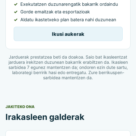
Exekutatzen duzunarengatik bakarrik ordaindu
Gorde emaitzak eta esportazioak
Aldatu ikastetxeko plan batera nahi duzunean
Ikusi aukerak
Jarduerak prestatzea beti da doakoa. Saio bat ikasleentzat
jarduera irekitzen duzunean bakarrik erabiltzen da. Ikasleen
sarbidea 7 egunez mantentzen da; ondoren ezin dute sartu,
laborategi berririk hasi edo entregatu. Zure berrikuspen-
sarbidea mantentzen da.
JAKITEKO ONA
Irakasleen galderak