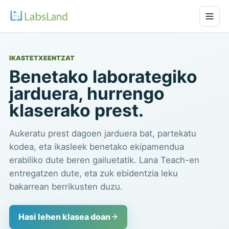
IKASTETXEENTZAT
Benetako laborategiko
jarduera, hurrengo
klaserako prest.
Aukeratu prest dagoen jarduera bat, partekatu
kodea, eta ikasleek benetako ekipamendua
erabiliko dute beren gailuetatik. Lana Teach-en
entregatzen dute, eta zuk ebidentzia leku
bakarrean berrikusten duzu.
Hasi lehen klasea doan