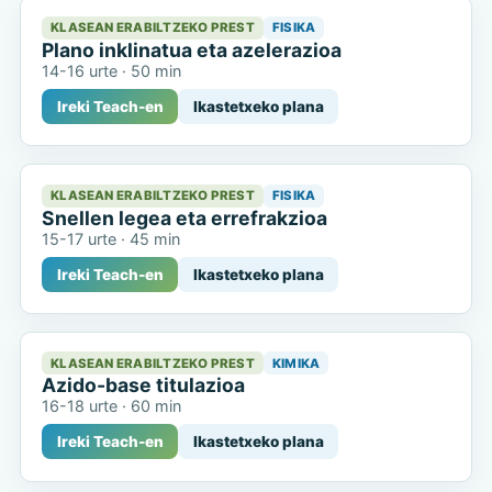
KLASEAN ERABILTZEKO PREST
FISIKA
Plano inklinatua eta azelerazioa
14-16 urte
·
50 min
Ireki Teach-en
Ikastetxeko plana
KLASEAN ERABILTZEKO PREST
FISIKA
Snellen legea eta errefrakzioa
15-17 urte
·
45 min
Ireki Teach-en
Ikastetxeko plana
KLASEAN ERABILTZEKO PREST
KIMIKA
Azido-base titulazioa
16-18 urte
·
60 min
Ireki Teach-en
Ikastetxeko plana