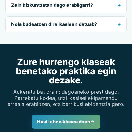
Zein hizkuntzatan dago erabilgarri?
Nola kudeatzen dira ikasleen datuak?
Zure hurrengo klaseak
benetako praktika egin
dezake.
Aukeratu bat orain: dagoeneko prest dago.
Partekatu kodea, utzi ikasleei ekipamendu
erreala erabiltzen, eta berrikusi ebidentzia gero.
Hasi lehen klasea doan