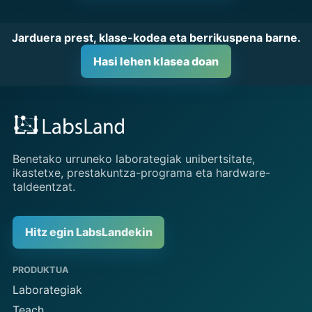
Jarduera prest, klase-kodea eta berrikuspena barne.
Hasi lehen klasea doan
Benetako urruneko laborategiak unibertsitate,
ikastetxe, prestakuntza-programa eta hardware-
taldeentzat.
Hitz egin LabsLandekin
PRODUKTUA
Laborategiak
Teach