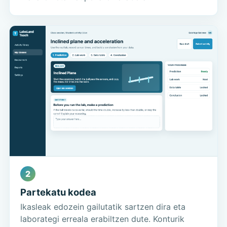
2
Partekatu kodea
Ikasleak edozein gailutatik sartzen dira eta
laborategi erreala erabiltzen dute. Konturik