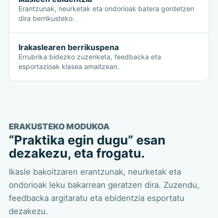
Erantzunak, neurketak eta ondorioak batera gordetzen
dira berrikusteko.
Irakaslearen berrikuspena
Errubrika bidezko zuzenketa, feedbacka eta
esportazioak klasea amaitzean.
ERAKUSTEKO MODUKOA
“Praktika egin dugu” esan
dezakezu, eta frogatu.
Ikasle bakoitzaren erantzunak, neurketak eta
ondorioak leku bakarrean geratzen dira. Zuzendu,
feedbacka argitaratu eta ebidentzia esportatu
dezakezu.