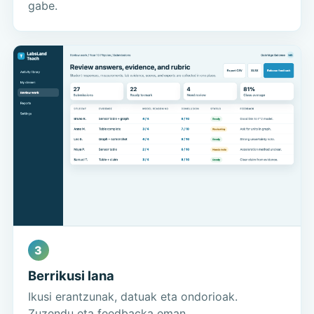
gabe.
3
Berrikusi lana
Ikusi erantzunak, datuak eta ondorioak.
Zuzendu eta feedbacka eman.