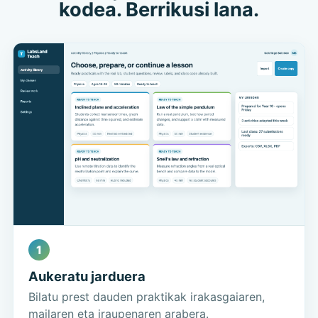
kodea. Berrikusi lana.
1
Aukeratu jarduera
Bilatu prest dauden praktikak irakasgaiaren,
mailaren eta iraupenaren arabera.