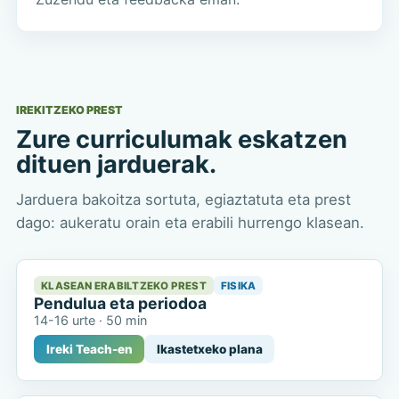
IREKITZEKO PREST
Zure curriculumak eskatzen
dituen jarduerak.
Jarduera bakoitza sortuta, egiaztatuta eta prest
dago: aukeratu orain eta erabili hurrengo klasean.
KLASEAN ERABILTZEKO PREST
FISIKA
Pendulua eta periodoa
14-16 urte
·
50 min
Ireki Teach-en
Ikastetxeko plana