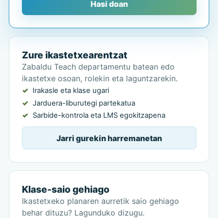
Hasi doan
Zure ikastetxearentzat
Zabaldu Teach departamentu batean edo
ikastetxe osoan, rolekin eta laguntzarekin.
Irakasle eta klase ugari
Jarduera-liburutegi partekatua
Sarbide-kontrola eta LMS egokitzapena
Jarri gurekin harremanetan
Klase-saio gehiago
Ikastetxeko planaren aurretik saio gehiago
behar dituzu? Lagunduko dizugu.