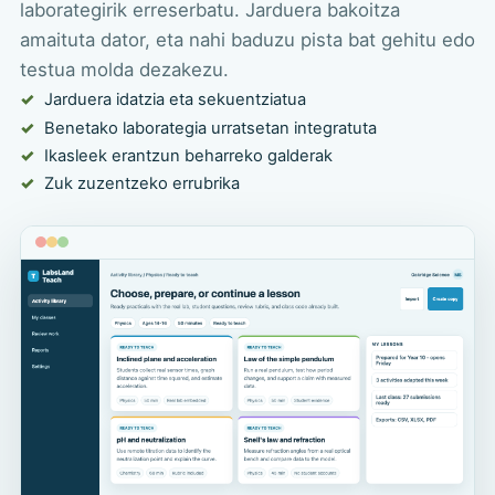
laborategirik erreserbatu. Jarduera bakoitza
amaituta dator, eta nahi baduzu pista bat gehitu edo
testua molda dezakezu.
Jarduera idatzia eta sekuentziatua
Benetako laborategia urratsetan integratuta
Ikasleek erantzun beharreko galderak
Zuk zuzentzeko errubrika