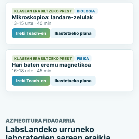
KLASEAN ERABILTZEKO PREST
BIOLOGIA
Mikroskopioa: landare-zelulak
13-15 urte
·
40 min
Ireki Teach-en
Ikastetxeko plana
KLASEAN ERABILTZEKO PREST
FISIKA
Hari baten eremu magnetikoa
16-18 urte
·
45 min
Ireki Teach-en
Ikastetxeko plana
AZPIEGITURA FIDAGARRIA
LabsLandeko urruneko
laborategien sarean eraikia.