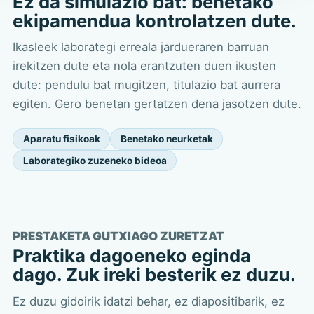
Ez da simulazio bat: benetako
ekipamendua kontrolatzen dute.
Ikasleek laborategi erreala jardueraren barruan
irekitzen dute eta nola erantzuten duen ikusten
dute: pendulu bat mugitzen, titulazio bat aurrera
egiten. Gero benetan gertatzen dena jasotzen dute.
Aparatu fisikoak
Benetako neurketak
Laborategiko zuzeneko bideoa
PRESTAKETA GUTXIAGO ZURETZAT
Praktika dagoeneko eginda
dago. Zuk ireki besterik ez duzu.
Ez duzu gidoirik idatzi behar, ez diapositibarik, ez