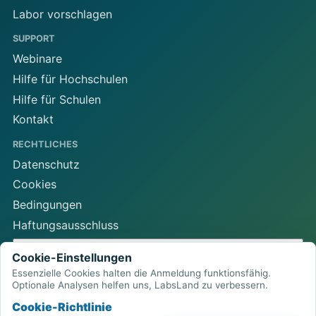
Labor vorschlagen
SUPPORT
Webinare
Hilfe für Hochschulen
Hilfe für Schulen
Kontakt
RECHTLICHES
Datenschutz
Cookies
Bedingungen
Haftungsausschluss
Cookie-Einstellungen
Cookie-Einstellungen
Essenzielle Cookies halten die Anmeldung funktionsfähig.
Optionale Analysen helfen uns, LabsLand zu verbessern.
LabsLand Remote-Labor-Netzwerk
Cookie-Richtlinie
Browserbasierter Zugang zu physischer MINT-