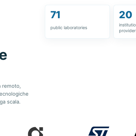
71
20
instituti
public laboratories
provider
e
a remoto,
 tecnologiche
ga scala.