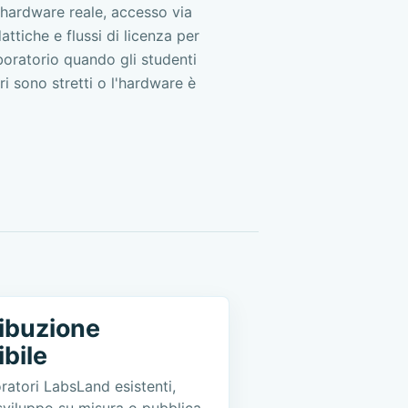
ardware reale, accesso via
attiche e flussi di licenza per
aboratorio quando gli studenti
ri sono stretti o l'hardware è
ribuzione
ibile
ratori LabsLand esistenti,
 sviluppo su misura o pubblica