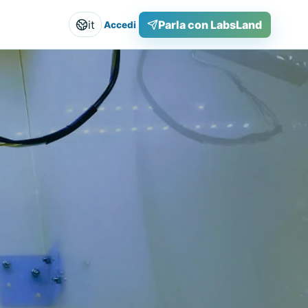
it
Parla con LabsLand
Accedi