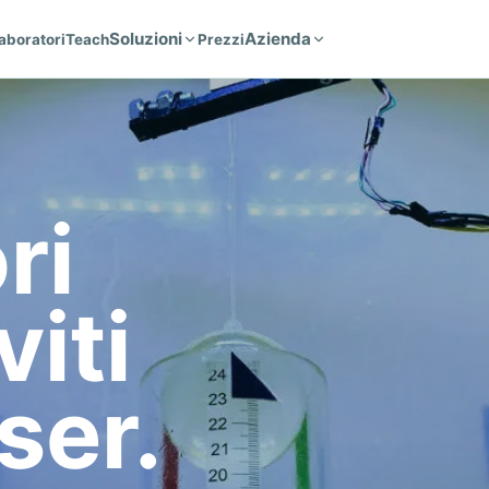
Soluzioni
Azienda
aboratori
Teach
Prezzi
ri
viti
ser.