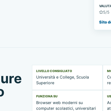
VALUT
5
/5
Sito d
LIVELLO CONSIGLIATO
MO
ture
Università e College, Scuola
C
Superiore
re
o
FUNZIONA SU
US
Browser web moderni su
Ad
computer scolastici, universitari
at