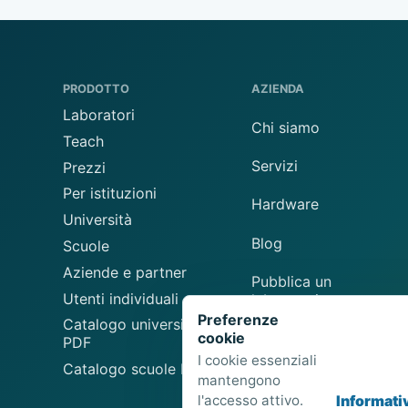
PRODOTTO
AZIENDA
Laboratori
Chi siamo
Teach
Servizi
Prezzi
Per istituzioni
Hardware
Università
Blog
Scuole
Aziende e partner
Pubblica un
Utenti individuali
laboratorio
Preferenze
Catalogo universitario
cookie
Suggerisci un
PDF
laboratorio
I cookie essenziali
Catalogo scuole PDF
mantengono
l'accesso attivo.
Informati