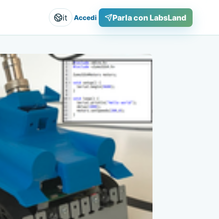
it
Parla con LabsLand
Accedi