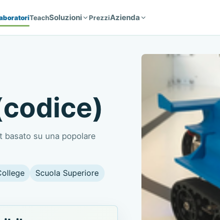
Soluzioni
Azienda
aboratori
Teach
Prezzi
(codice)
t basato su una popolare
College
Scuola Superiore