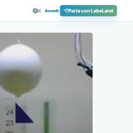
it
Parla con LabsLand
Accedi