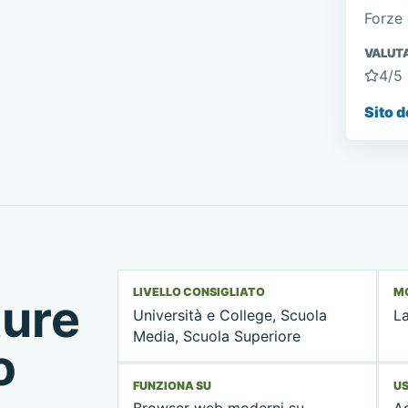
Forze
VALUT
4
/5
Sito d
LIVELLO CONSIGLIATO
MO
ture
Università e College, Scuola
La
Media, Scuola Superiore
o
FUNZIONA SU
US
Browser web moderni su
Ad