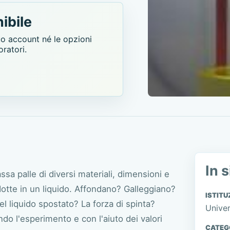
ibile
uo account né le opzioni
oratori.
In s
sa palle di diversi materiali, dimensioni e
tte in un liquido. Affondano? Galleggiano?
ISTITU
l liquido spostato? La forza di spinta?
Univer
o l'esperimento e con l'aiuto dei valori
CATEG