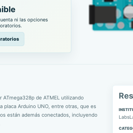
ible
enta ni las opciones
oratorios.
ratorios
Re
dor ATmega328p de ATMEL utilizando
a placa Arduino UNO, entre otras, que es
INSTIT
éricos están además conectados, incluyendo
LabsL
.
CATEG