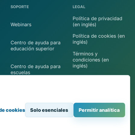
SOPORTE
LEGAL
Política de privacidad
(en inglés)
Webinars
Política de cookies (en
inglés)
Centro de ayuda para
educación superior
Términos y
condiciones (en
inglés)
Centro de ayuda para
escuelas
Aviso legal (en inglés)
Contacto
Preferencias de
cookies
 de cookies
Solo esenciales
Permitir analítica
Acceso desde el navegador a equipos STEM físicos.