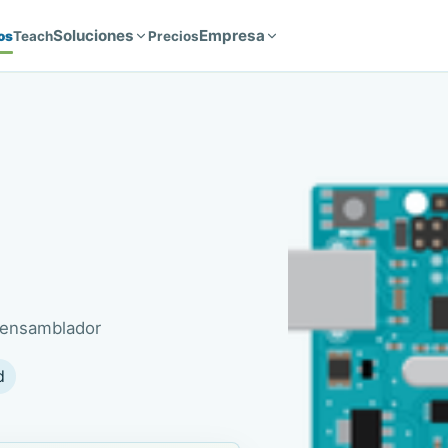
Soluciones
Empresa
os
Teach
Precios
 ensamblador
d