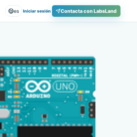
es
Contacta con LabsLand
Iniciar sesión