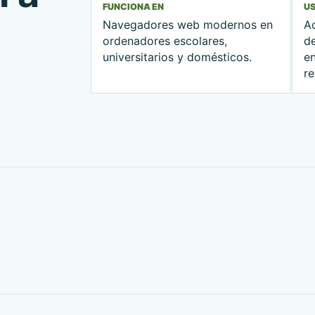
FUNCIONA EN
U
Navegadores web modernos en
A
ordenadores escolares,
d
universitarios y domésticos.
e
r