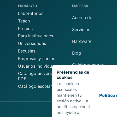
PRODUCTO
EMPRESA
Laboratorios
Acerca de
Teach
Precios
Servicios
Para instituciones
Hardware
Universidades
Escuelas
Blog
Empresas y socios
Colabora con tu
Usuarios individuales
laboratorio
Preferencias de
Catálogo universitario
cookies
PDF
Sugerir un laboratorio
Las cookies
Catálogo escolar PDF
esenciales
mantienen tu
Política
sesión activa. La
analítica opcional
nos ayuda a