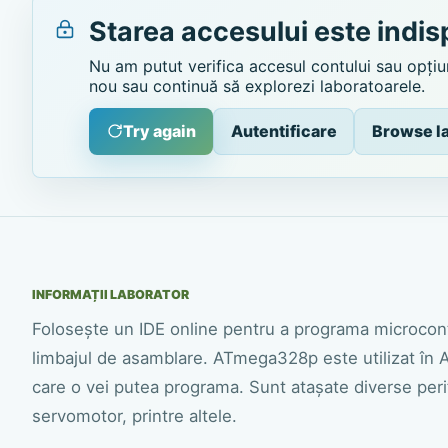
Starea accesului este indis
Nu am putut verifica accesul contului sau opțiun
nou sau continuă să explorezi laboratoarele.
Try again
Autentificare
Browse l
INFORMAȚII LABORATOR
Folosește un IDE online pentru a programa microco
limbajul de asamblare. ATmega328p este utilizat în 
care o vei putea programa. Sunt atașate diverse perif
servomotor, printre altele.