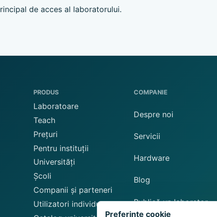
ncipal de acces al laboratorului.
PRODUS
COMPANIE
Laboratoare
Despre noi
Teach
Prețuri
Servicii
Pentru instituții
Hardware
Universități
Școli
Blog
Companii și parteneri
Publică un laborator
Utilizatori individuali
Preferințe cookie