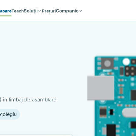
Soluții
Companie
atoare
Teach
Prețuri
în limbaj de asamblare
 colegiu