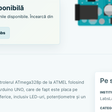
ponibilă
ile disponibile. Încearcă din
abs
Pe 
ntrolerul ATmega328p de la ATMEL folosind
Arduino UNO, care de fapt este placa pe
INSTIT
erice, inclusiv LED-uri, potențiometre și un
LabsL
CATEG