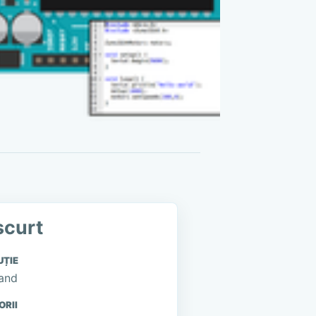
scurt
UȚIE
and
ORII