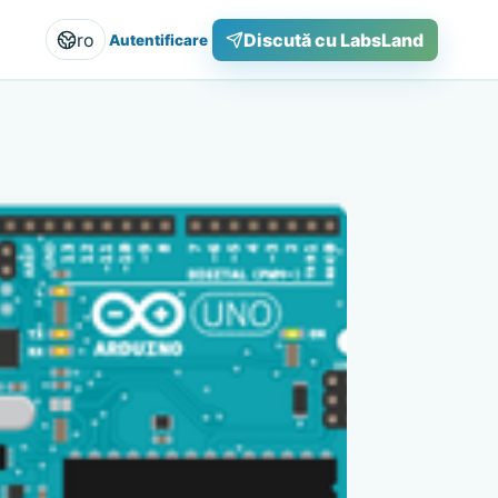
ro
Discută cu LabsLand
Autentificare