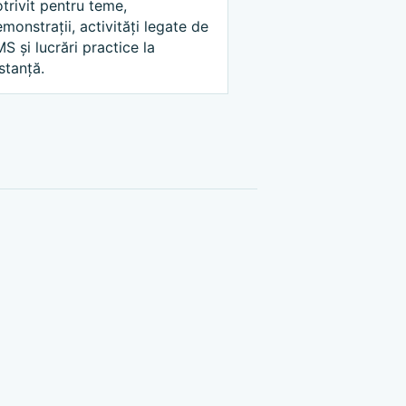
trivit pentru teme,
monstrații, activități legate de
S și lucrări practice la
stanță.