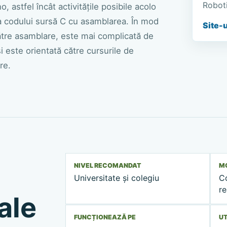
Roboti
, astfel încât activitățile posibile acolo
rea codului sursă C cu asamblarea. În mod
Site-u
către asamblare, este mai complicată de
și este orientată către cursurile de
re.
NIVEL RECOMANDAT
MO
Universitate și colegiu
C
re
ale
FUNCȚIONEAZĂ PE
UT