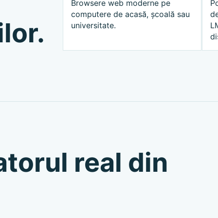
Browsere web moderne pe
Po
computere de acasă, școală sau
de
lor.
universitate.
LM
di
torul real din