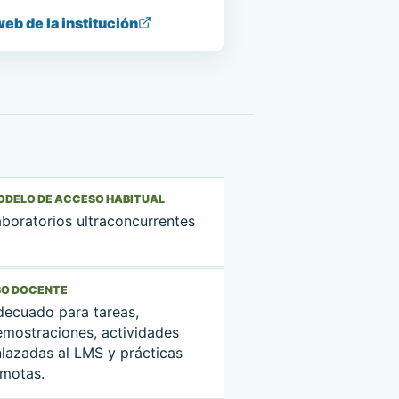
web de la institución
ODELO DE ACCESO HABITUAL
boratorios ultraconcurrentes
SO DOCENTE
decuado para tareas,
emostraciones, actividades
nlazadas al LMS y prácticas
emotas.