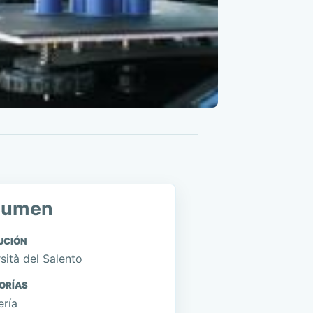
sumen
UCIÓN
sità del Salento
ORÍAS
ería