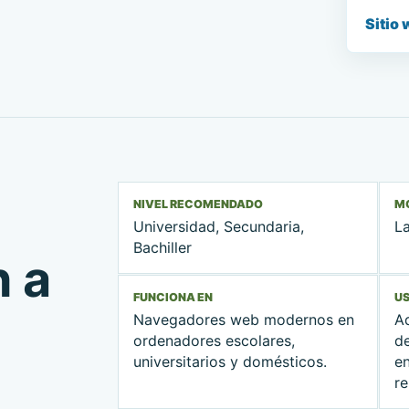
Sitio 
NIVEL RECOMENDADO
M
Universidad, Secundaria,
La
Bachiller
n a
FUNCIONA EN
U
Navegadores web modernos en
A
ordenadores escolares,
d
universitarios y domésticos.
e
r