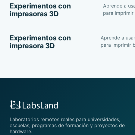
Experimentos con
Aprende a usa
impresoras 3D
para imprimir 
Experimentos con
Aprende a usar
impresora 3D
para imprimir b
Laboratorios remotos reales para universidades,
escuelas, programas de formación y proyectos de
hardware.