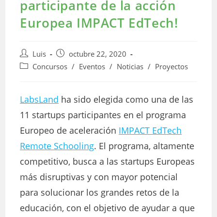
participante de la acción
Europea IMPACT EdTech!
Autor
Publicación
Luis
octubre 22, 2020
de
de
Categoría
Concursos
/
Eventos
/
Noticias
/
Proyectos
la
la
de
entrada:
entrada:
la
entrada:
LabsLand
ha sido elegida como una de las
11 startups participantes en el programa
Europeo de aceleración
IMPACT EdTech
Remote Schooling
. El programa, altamente
competitivo, busca a las startups Europeas
más disruptivas y con mayor potencial
para solucionar los grandes retos de la
educación, con el objetivo de ayudar a que