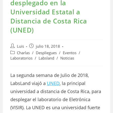
desplegado en la
Universidad Estatal a
Distancia de Costa Rica
(UNED)
Autor
Publicación
Luis
julio 18, 2018
de
de
Categoría
Charlas
/
Despliegues
/
Eventos
/
la
la
de
Laboratorios
/
Labsland
/
Noticias
entrada:
entrada:
la
entrada:
La segunda semana de Julio de 2018,
LabsLand viajó a
UNED
, la principal
universidad a distancia de Costa Rica, para
desplegar el laboratorio de Eletrónica
(VISIR). La UNED es una universidad fuerte