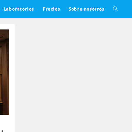
Laboratorios
Precios
Sobre nosotros
Alternar
búsqued
de
la
web
nd