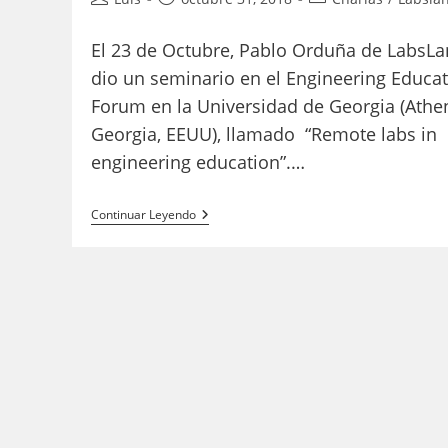
de
de
de
la
la
la
El 23 de Octubre, Pablo Orduña de LabsL
entrada:
entrada:
entrada:
dio un seminario en el Engineering Educa
Forum en la Universidad de Georgia (Athe
Georgia, EEUU), llamado “Remote labs in
engineering education”.…
Charla
Continuar Leyendo
De
LabsLand
En
UGA