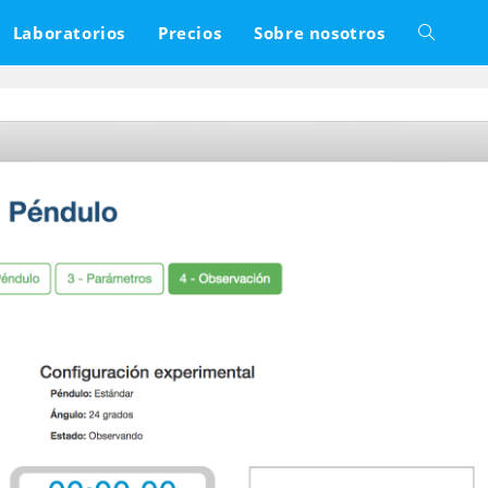
Laboratorios
Precios
Sobre nosotros
Alternar
búsqued
de
la
web