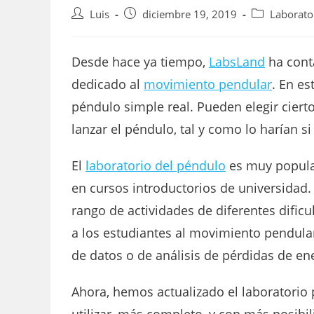
Autor
Publicación
Categoría
Luis
diciembre 19, 2019
Laborato
de
de
de
la
la
la
entrada:
entrada:
entrada:
Desde hace ya tiempo,
LabsLand
ha conta
dedicado al
movimiento pendular
. En es
péndulo simple real. Pueden elegir cier
lanzar el péndulo, tal y como lo harían s
El
laboratorio del péndulo
es muy popular
en cursos introductorios de universidad. E
rango de actividades de diferentes dificu
a los estudiantes al movimiento pendula
de datos o de análisis de pérdidas de en
Ahora, hemos actualizado el laboratorio
utilizar, más completo, y con más posibil