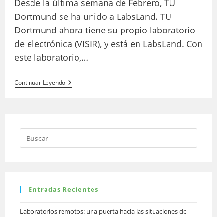
Desde la última semana de Febrero, TU
entrada:
Dortmund se ha unido a LabsLand. TU
Dortmund ahora tiene su propio laboratorio
de electrónica (VISIR), y está en LabsLand. Con
este laboratorio,…
Despliegue
Continuar Leyendo
De
Laboratorio
De
Electrónica
En
TU
Dortmund
Entradas Recientes
Laboratorios remotos: una puerta hacia las situaciones de