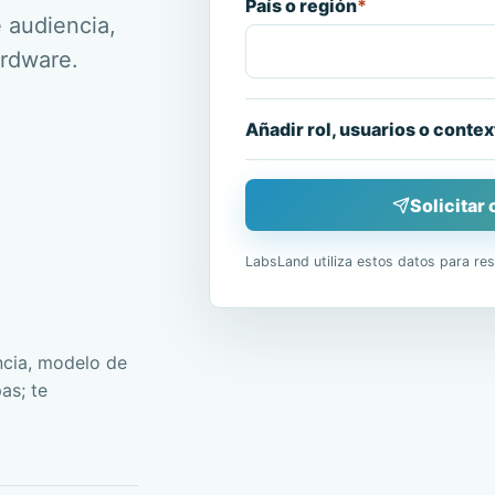
País o región
*
 audiencia,
ardware.
Añadir rol, usuarios o conte
Solicitar
LabsLand utiliza estos datos para res
ncia, modelo de
as; te