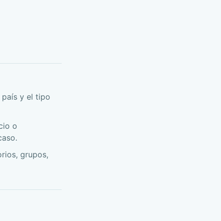
país y el tipo
cio o
caso.
orios, grupos,