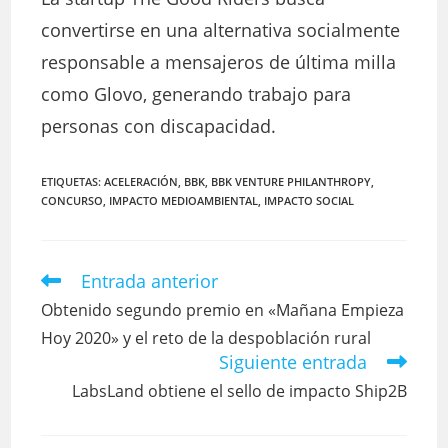
convertirse en una alternativa socialmente
responsable a mensajeros de última milla
como Glovo, generando trabajo para
personas con discapacidad.
ETIQUETAS:
ACELERACIÓN
,
BBK
,
BBK VENTURE PHILANTHROPY
,
CONCURSO
,
IMPACTO MEDIOAMBIENTAL
,
IMPACTO SOCIAL
Entrada anterior
Leer
más
Obtenido segundo premio en «Mañana Empieza
artículos
Hoy 2020» y el reto de la despoblación rural
Siguiente entrada
LabsLand obtiene el sello de impacto Ship2B