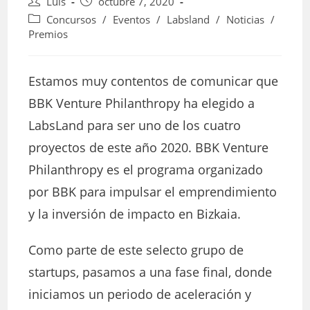
Autor
Publicación
Luis
octubre 7, 2020
de
de
Categoría
Concursos
/
Eventos
/
Labsland
/
Noticias
/
la
la
de
Premios
entrada:
entrada:
la
entrada:
Estamos muy contentos de comunicar que
BBK Venture Philanthropy ha elegido a
LabsLand para ser uno de los cuatro
proyectos de este año 2020. BBK Venture
Philanthropy es el programa organizado
por BBK para impulsar el emprendimiento
y la inversión de impacto en Bizkaia.
Como parte de este selecto grupo de
startups, pasamos a una fase final, donde
iniciamos un periodo de aceleración y