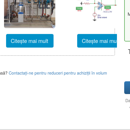
M
ește mai mult
Citește mai mult
lasă?
Contactați-ne pentru reduceri pentru achiziții în volum
Da