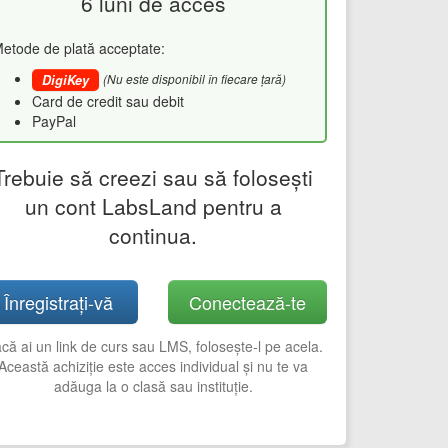
6 luni de acces
etode de plată acceptate:
(Nu este disponibil în fiecare țară)
DigiKey
Card de credit sau debit
PayPal
Trebuie să creezi sau să folosești
un cont LabsLand pentru a
continua.
Înregistrați-vă
Conectează-te
că ai un link de curs sau LMS, folosește-l pe acela.
Această achiziție este acces individual și nu te va
adăuga la o clasă sau instituție.