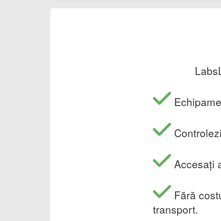
LabsL
Echipament
Controlezi
Accesați a
Fără costu
transport.