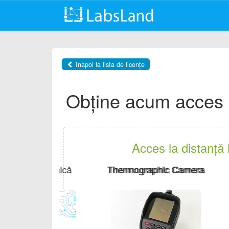
Înapoi la lista de licențe
Obține acum acces l
Acces la distanță 
Thermographic Camera
Pomp