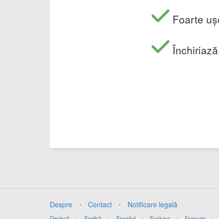
Foarte ușo
Închiriază
Despre
⋅
Contact
⋅
Notificare legală
Deutsch
⋅
English
⋅
Español
⋅
Euskara
⋅
Français
⋅