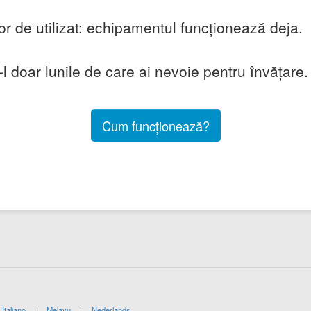
r de utilizat: echipamentul funcționează deja.
-l doar lunile de care ai nevoie pentru învățare.
Cum funcționează?
Italiano
⋅
Melayu
⋅
Nederlands