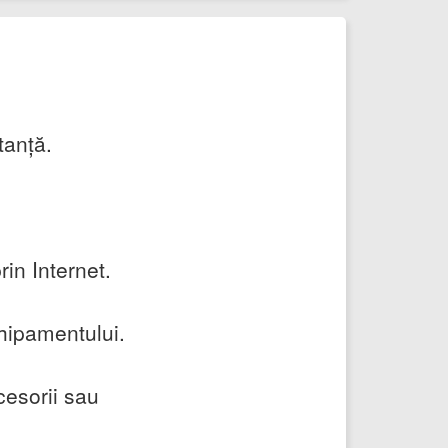
tanță.
in Internet.
hipamentului.
cesorii sau