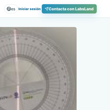
es
Contacta con LabsLand
Iniciar sesión