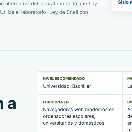
Sitio 
n alternativa del laboratorio en la que hay
tiliza el laboratorio "Ley de Snell con
NIVEL RECOMENDADO
M
Universidad, Bachiller
La
n a
FUNCIONA EN
U
Navegadores web modernos en
A
ordenadores escolares,
d
universitarios y domésticos.
e
r