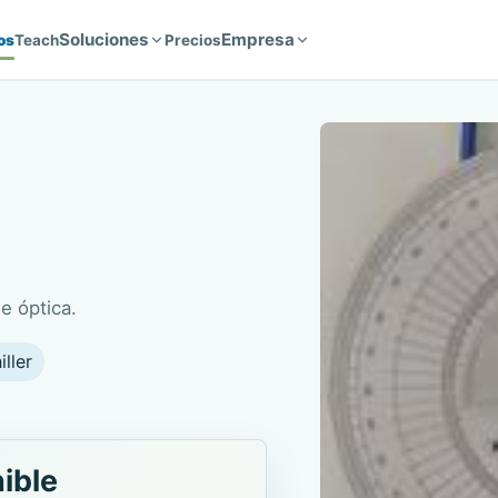
Soluciones
Empresa
os
Teach
Precios
e óptica.
iller
ible