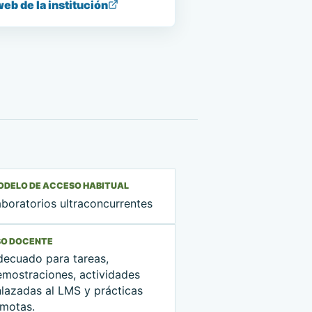
web de la institución
ODELO DE ACCESO HABITUAL
boratorios ultraconcurrentes
SO DOCENTE
decuado para tareas,
emostraciones, actividades
nlazadas al LMS y prácticas
emotas.