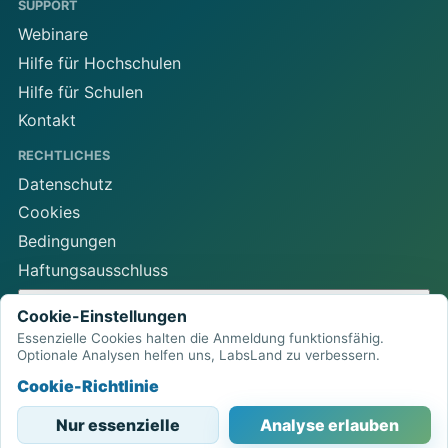
SUPPORT
Webinare
Hilfe für Hochschulen
Hilfe für Schulen
Kontakt
RECHTLICHES
Datenschutz
Cookies
Bedingungen
Haftungsausschluss
Cookie-Einstellungen
Cookie-Einstellungen
Essenzielle Cookies halten die Anmeldung funktionsfähig.
Optionale Analysen helfen uns, LabsLand zu verbessern.
LabsLand Remote-Labor-Netzwerk
Cookie-Richtlinie
Browserbasierter Zugang zu physischer MINT-
Ausstattung.
Nur essenzielle
Analyse erlauben