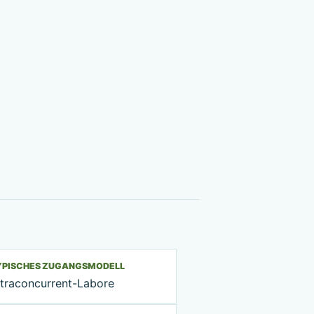
YPISCHES ZUGANGSMODELL
ltraconcurrent-Labore