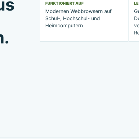
us
FUNKTIONIERT AUF
L
Modernen Webbrowsern auf
G
Schul-, Hochschul- und
D
Heimcomputern.
ve
n.
R