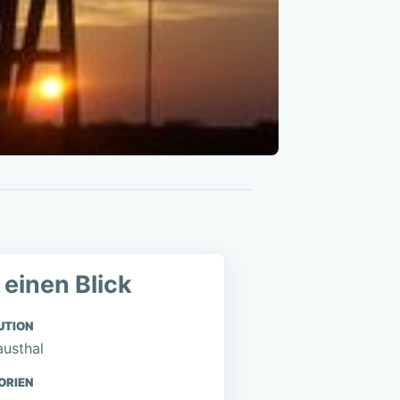
 einen Blick
UTION
austhal
ORIEN