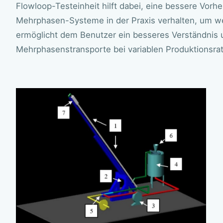
Flowloop-Testeinheit hilft dabei, eine bessere Vorhe
Mehrphasen-Systeme in der Praxis verhalten, um w
ermöglicht dem Benutzer ein besseres Verständnis u
Mehrphasenstransporte bei variablen Produktionsra