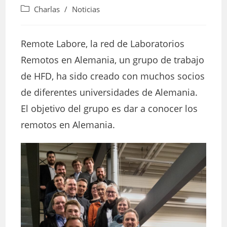
de
de
Categoría
Charlas
/
Noticias
la
la
de
entrada:
entrada:
la
entrada:
Remote Labore, la red de Laboratorios
Remotos en Alemania, un grupo de trabajo
de HFD, ha sido creado con muchos socios
de diferentes universidades de Alemania.
El objetivo del grupo es dar a conocer los
remotos en Alemania.