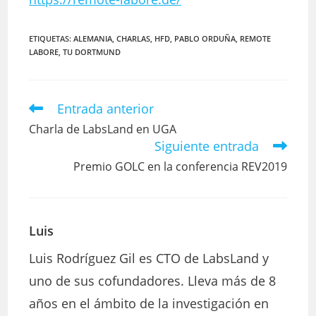
ETIQUETAS:
ALEMANIA
,
CHARLAS
,
HFD
,
PABLO ORDUÑA
,
REMOTE
LABORE
,
TU DORTMUND
Entrada anterior
Leer
más
Charla de LabsLand en UGA
artículos
Siguiente entrada
Premio GOLC en la conferencia REV2019
Luis
Luis Rodríguez Gil es CTO de LabsLand y
uno de sus cofundadores. Lleva más de 8
años en el ámbito de la investigación en