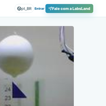
pt_BR
Fale com a LabsLand
Entrar