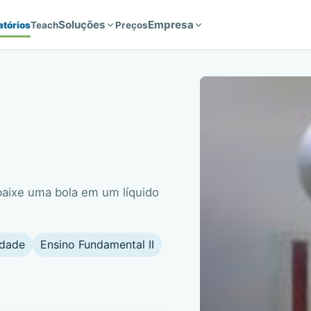
Soluções
Empresa
atórios
Teach
Preços
baixe uma bola em um líquido
ldade
Ensino Fundamental II