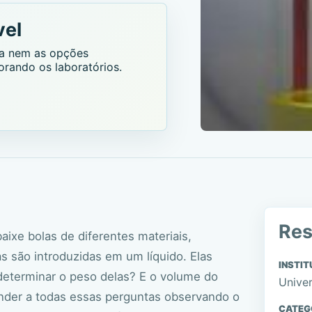
vel
nta nem as opções
orando os laboratórios.
Re
aixe bolas de diferentes materiais,
 são introduzidas em um líquido. Elas
INSTIT
determinar o peso delas? E o volume do
Univer
nder a todas essas perguntas observando o
CATEG