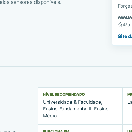
elos sensores disponíveis.
Força
AVALI
4
/5
Site d
NÍVEL RECOMENDADO
MO
Universidade & Faculdade,
L
Ensino Fundamental II, Ensino
Médio
FUNCIONA EM
US