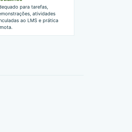
dequado para tarefas,
emonstrações, atividades
inculadas ao LMS e prática
emota.