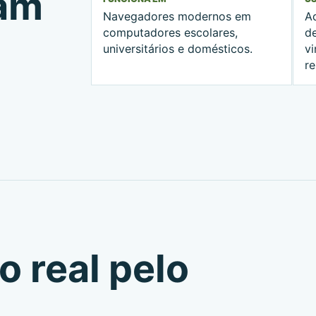
nam
Navegadores modernos em
A
computadores escolares,
d
universitários e domésticos.
v
r
o real pelo