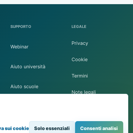
SUPPORTO
LEGALE
Privacy
Webinar
Cookie
Aiuto università
Termini
Aiuto scuole
Note legali
Contatto
Preferenze cookie
va sui cookie
Solo essenziali
Consenti analisi