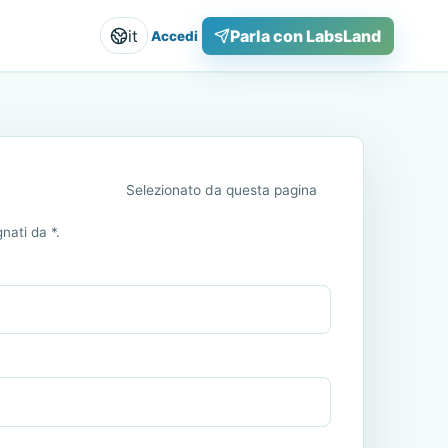
it
Parla con LabsLand
Accedi
Selezionato da questa pagina
nati da *.