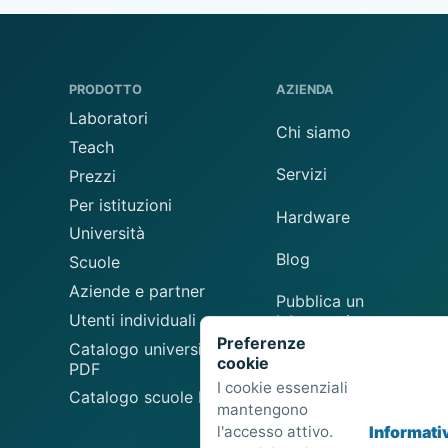
PRODOTTO
AZIENDA
Laboratori
Chi siamo
Teach
Servizi
Prezzi
Per istituzioni
Hardware
Università
Blog
Scuole
Aziende e partner
Pubblica un
Utenti individuali
laboratorio
Preferenze
Catalogo universitario
cookie
Suggerisci un
PDF
laboratorio
I cookie essenziali
Catalogo scuole PDF
mantengono
l'accesso attivo.
Informati