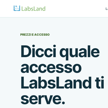
L
PREZZI E ACCESSO
Dicci quale
accesso
LabsLand ti
serve.