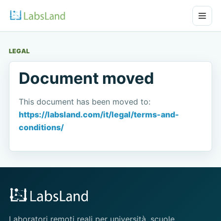
LEGAL
Document moved
This document has been moved to:
https://labsland.com/it/legal/terms-and-
conditions/
Laboratori remoti reali per università, scuole,