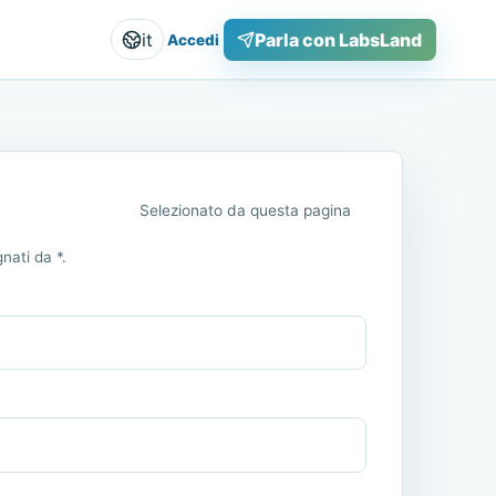
it
Parla con LabsLand
Accedi
Selezionato da questa pagina
nati da *.