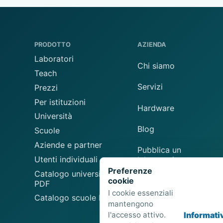
PRODOTTO
AZIENDA
Laboratori
Chi siamo
Teach
Servizi
Prezzi
Per istituzioni
Hardware
Università
Blog
Scuole
Aziende e partner
Pubblica un
Utenti individuali
laboratorio
Preferenze
Catalogo universitario
cookie
Suggerisci un
PDF
laboratorio
I cookie essenziali
Catalogo scuole PDF
mantengono
l'accesso attivo.
Informati