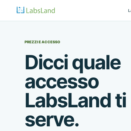
L
PREZZI E ACCESSO
Dicci quale
accesso
LabsLand ti
serve.