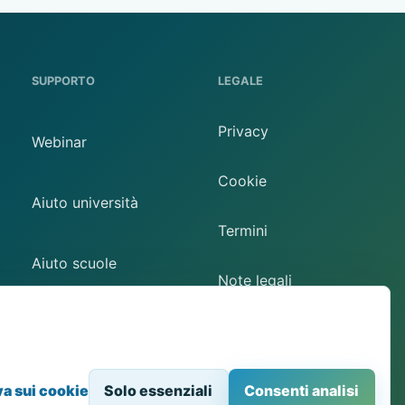
SUPPORTO
LEGALE
Privacy
Webinar
Cookie
Aiuto università
Termini
Aiuto scuole
Note legali
Contatto
Preferenze cookie
va sui cookie
Solo essenziali
Consenti analisi