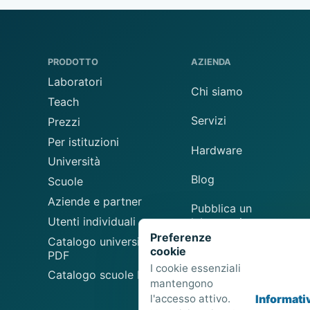
PRODOTTO
AZIENDA
Laboratori
Chi siamo
Teach
Servizi
Prezzi
Per istituzioni
Hardware
Università
Blog
Scuole
Aziende e partner
Pubblica un
Utenti individuali
laboratorio
Preferenze
Catalogo universitario
cookie
Suggerisci un
PDF
laboratorio
I cookie essenziali
Catalogo scuole PDF
mantengono
l'accesso attivo.
Informati