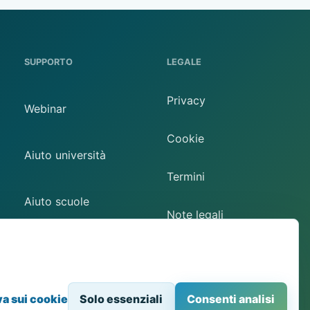
SUPPORTO
LEGALE
Privacy
Webinar
Cookie
Aiuto università
Termini
Aiuto scuole
Note legali
Contatto
Preferenze cookie
va sui cookie
Solo essenziali
Consenti analisi