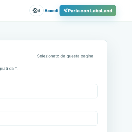
it
Parla con LabsLand
Accedi
Selezionato da questa pagina
nati da *.