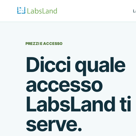
L
PREZZI E ACCESSO
Dicci quale
accesso
LabsLand ti
serve.