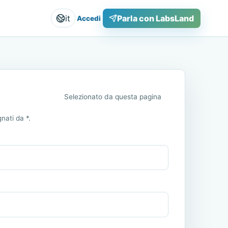
it
Parla con LabsLand
Accedi
Selezionato da questa pagina
nati da *.