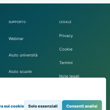
SUPPORTO
LEGALE
Privacy
Webinar
Cookie
Aiuto università
Termini
Aiuto scuole
Note legali
Contatto
Preferenze cookie
va sui cookie
Solo essenziali
Consenti analisi