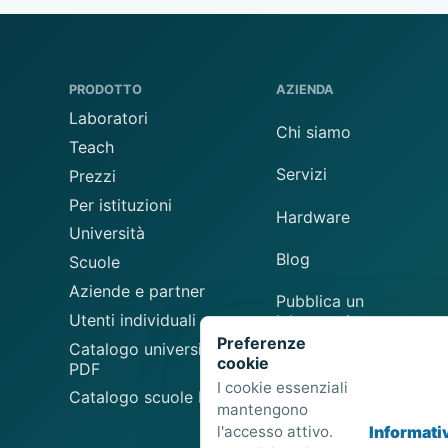
PRODOTTO
AZIENDA
Laboratori
Chi siamo
Teach
Servizi
Prezzi
Per istituzioni
Hardware
Università
Blog
Scuole
Aziende e partner
Pubblica un
Utenti individuali
laboratorio
Preferenze
Catalogo universitario
cookie
Suggerisci un
PDF
laboratorio
I cookie essenziali
Catalogo scuole PDF
mantengono
l'accesso attivo.
Informati