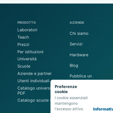
PRODOTTO
AZIENDA
Laboratori
Chi siamo
Teach
Servizi
Prezzi
Per istituzioni
Hardware
Università
Blog
Scuole
Aziende e partner
Pubblica un
Utenti individuali
laboratorio
Preferenze
Catalogo universitario
cookie
Suggerisci un
PDF
laboratorio
I cookie essenziali
Catalogo scuole PDF
mantengono
l'accesso attivo.
Informati