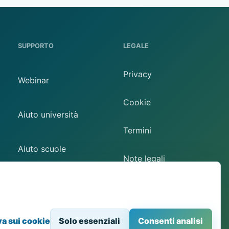
SUPPORTO
LEGALE
Privacy
Webinar
Cookie
Aiuto università
Termini
Aiuto scuole
Note legali
Contatto
Preferenze cookie
va sui cookie
Solo essenziali
Consenti analisi