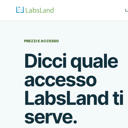
L
PREZZI E ACCESSO
Dicci quale
accesso
LabsLand ti
serve.