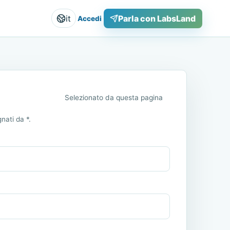
it
Parla con LabsLand
Accedi
Selezionato da questa pagina
nati da *.