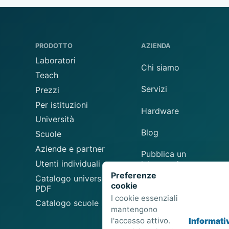
PRODOTTO
AZIENDA
Laboratori
Chi siamo
Teach
Servizi
Prezzi
Per istituzioni
Hardware
Università
Blog
Scuole
Aziende e partner
Pubblica un
Utenti individuali
laboratorio
Preferenze
Catalogo universitario
cookie
Suggerisci un
PDF
laboratorio
I cookie essenziali
Catalogo scuole PDF
mantengono
l'accesso attivo.
Informati