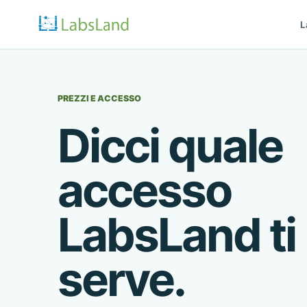
L
PREZZI E ACCESSO
Dicci quale
accesso
LabsLand ti
serve.