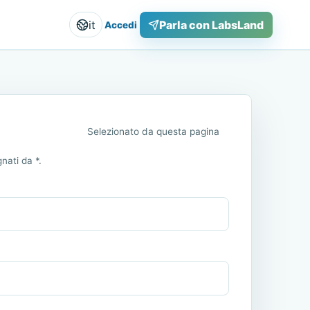
it
Parla con LabsLand
Accedi
Selezionato da questa pagina
nati da *.