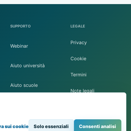
SUPPORTO
LEGALE
Privacy
Webinar
Cookie
Aiuto università
Termini
Aiuto scuole
Note legali
Contatto
Preferenze cookie
va sui cookie
Solo essenziali
Consenti analisi