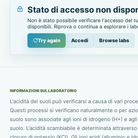
Stato di accesso non dispon
Non è stato possibile verificare l'accesso del t
disponibili. Riprova o continua a esplorare i lab
Try again
Accedi
Browse labs
INFORMAZIONI SUL LABORATORIO
L'acidità dei suoli può verificarsi a causa di vari pr
Questi processi si verificano naturalmente o per azion
suolo sono associate agli ioni di idrogeno (H+) e agli 
suolo. L'acidità scambiabile è determinata attraverso l
cloruro di potassio (KCl). Gli ioni acidi (alluminio e i