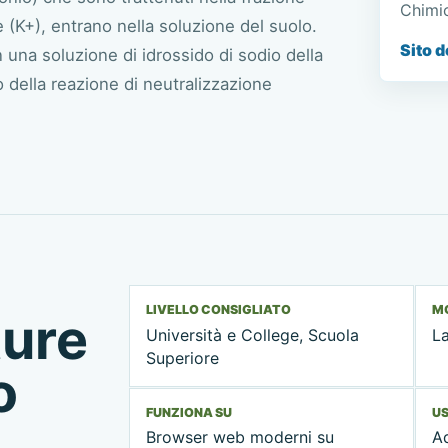
Chimic
e (K+), entrano nella soluzione del suolo.
Sito d
 una soluzione di idrossido di sodio della
 della reazione di neutralizzazione
LIVELLO CONSIGLIATO
MO
ture
Università e College, Scuola
La
Superiore
o
FUNZIONA SU
US
Browser web moderni su
Ad