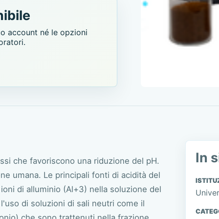
ibile
uo account né le opzioni
oratori.
In s
ocessi che favoriscono una riduzione del pH.
e umana. Le principali fonti di acidità del
ISTITU
ioni di alluminio (Al+3) nella soluzione del
Univer
'uso di soluzioni di sali neutri come il
CATEG
dronio) che sono trattenuti nella frazione