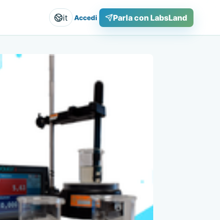
it
Parla con LabsLand
Accedi