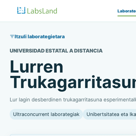
Laborate
Itzuli laborategietara
UNIVERSIDAD ESTATAL A DISTANCIA
Lurren
Trukagarritasu
Lur lagin desberdinen trukagarritasuna esperimental
Ultraconcurrent laborategiak
Unibertsitatea eta Ik