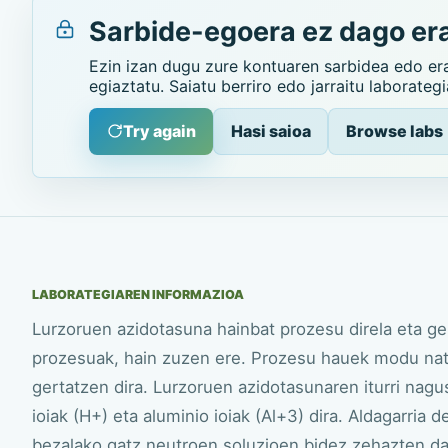
Sarbide-egoera ez dago era
Ezin izan dugu zure kontuaren sarbidea edo er
egiaztatu. Saiatu berriro edo jarraitu laborateg
Try again
Hasi saioa
Browse labs
LABORATEGIAREN INFORMAZIOA
Lurzoruen azidotasuna hainbat prozesu direla eta ge
prozesuak, hain zuzen ere. Prozesu hauek modu nat
gertatzen dira. Lurzoruen azidotasunaren iturri nag
ioiak (H+) eta aluminio ioiak (Al+3) dira. Aldagarria 
bezalako gatz neutroen soluzioen bidez zehazten da. 