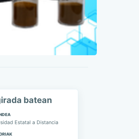
irada batean
NDEA
sidad Estatal a Distancia
ORIAK