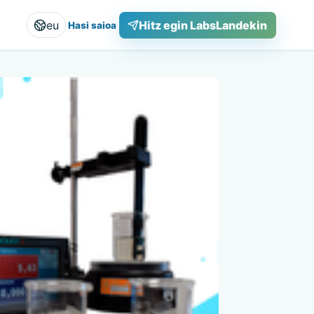
eu
Hitz egin LabsLandekin
Hasi saioa