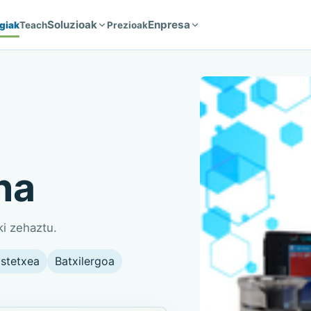
Soluzioak
Enpresa
giak
Teach
Prezioak
na
ki zehaztu.
astetxea
Batxilergoa