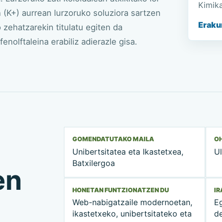
Kimika
en (K+) aurrean lurzoruko soluziora sartzen
Eraku
 zehatzarekin titulatu egiten da
fenolftaleina erabiliz adierazle gisa.
GOMENDATUTAKO MAILA
OH
Unibertsitatea eta Ikastetxea,
Ul
Batxilergoa
en
HONETAN FUNTZIONATZEN DU
I
Web-nabigatzaile modernoetan,
E
ikastetxeko, unibertsitateko eta
d