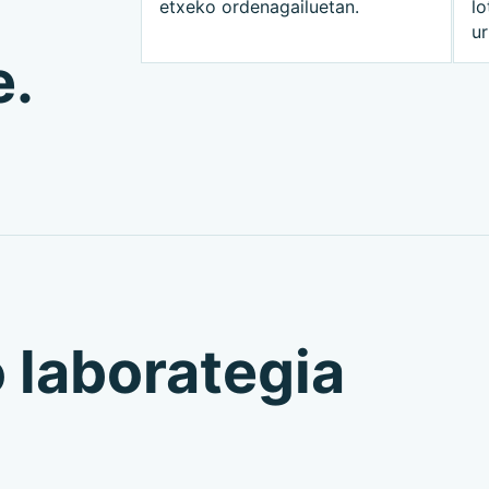
etxeko ordenagailuetan.
lo
ur
e.
o laborategia