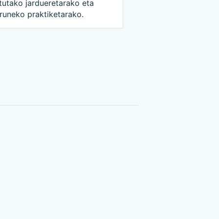
tutako jardueretarako eta
runeko praktiketarako.