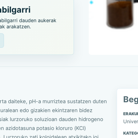
bilgarri
abilgarri dauden aukerak
iak arakatzen.
Beg
rta daiteke, pH-a murriztea sustatzen duten
uralean edo gizakien ekintzaren bidez
ERAKU
usiak lurzoruko soluzioan dauden hidrogeno
Univer
den azidotasuna potasio kloruro (KCl)
KATEG
Lurzoruko zati koloidalean atxikitako ioi