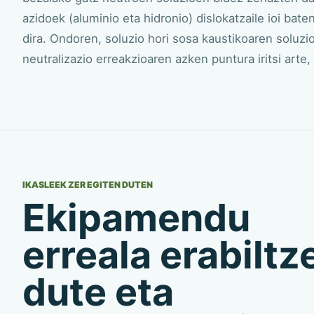
azidoek (aluminio eta hidronio) dislokatzaile ioi bat
dira. Ondoren, soluzio hori sosa kaustikoaren soluzio
neutralizazio erreakzioaren azken puntura iritsi arte, 
IKASLEEK ZER EGITEN DUTEN
Ekipamendu
erreala erabiltz
dute eta