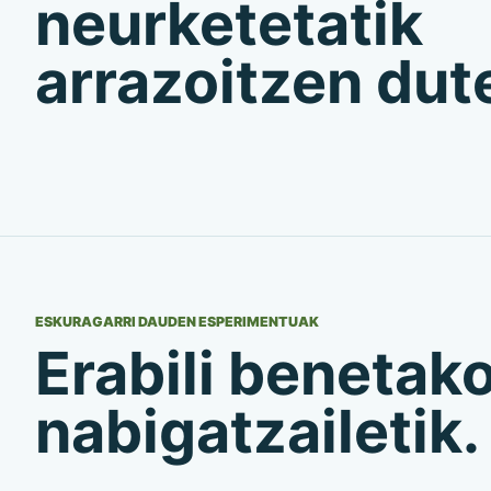
neurketetatik
arrazoitzen dut
ESKURAGARRI DAUDEN ESPERIMENTUAK
Erabili benetak
nabigatzailetik.