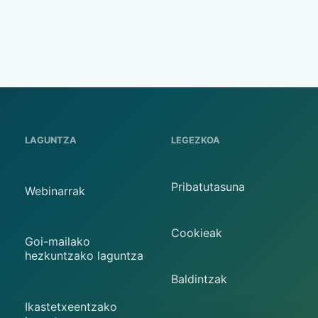
LAGUNTZA
LEGEZKOA
Pribatutasuna
Webinarrak
Cookieak
Goi-mailako
hezkuntzako laguntza
Baldintzak
Ikastetxeentzako