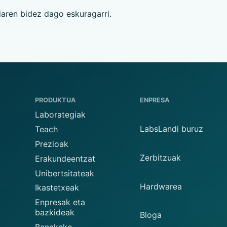
iaren bidez dago eskuragarri.
PRODUKTUA
ENPRESA
Laborategiak
LabsLandi buruz
Teach
Prezioak
Zerbitzuak
Erakundeentzat
Unibertsitateak
Hardwarea
Ikastetxeak
Enpresak eta
bazkideak
Bloga
Banakako