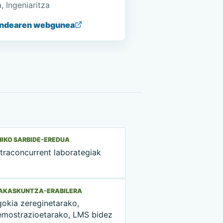
, Ingeniaritza
ndearen webgunea
IKO SARBIDE-EREDUA
traconcurrent laborategiak
RAKASKUNTZA-ERABILERA
gokia zereginetarako,
emostrazioetarako, LMS bidez