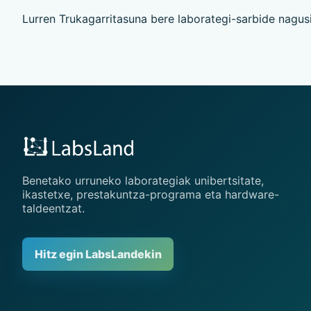
Lurren Trukagarritasuna bere laborategi-sarbide nagus
Benetako urruneko laborategiak unibertsitate,
ikastetxe, prestakuntza-programa eta hardware-
taldeentzat.
Hitz egin LabsLandekin