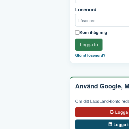
Lösenord
Kom ihåg mig
Logga in
Glömt lösenord?
Använd Google, Mi
Om ditt LabsLand-konto redan
Logga 
Logga i