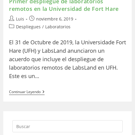
Primer despliegue de laboratorios
remotos en la Universidad de Fort Hare
Autor
Publicación
Luis
noviembre 6, 2019
de
de
Categoría
Despliegues
/
Laboratorios
la
la
de
entrada:
entrada:
la
El 31 de Octubre de 2019, la Universidade Fort
entrada:
Hare (UFH) y LabsLand anunciaron un
acuerdo que incluye el despliegue de
laboratorios remotos de LabsLand en UFH.
Este es un…
Primer
Continuar Leyendo
Despliegue
De
Laboratorios
Remotos
En
La
Universidad
De