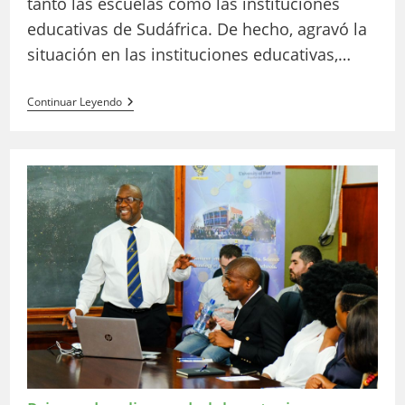
tanto las escuelas como las instituciones
educativas de Sudáfrica. De hecho, agravó la
situación en las instituciones educativas,…
Colaboración
Continuar Leyendo
Potenciada
Por
La
Tecnología:
La
Experimentación
En
Línea
De
LabsLand
Extendida
A
Las
Instituciones
Educativas
Sudafricanas