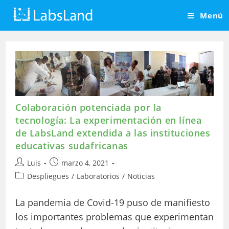
Saltar
Menú
al
contenido
Colaboración potenciada por la
tecnología: La experimentación en línea
de LabsLand extendida a las instituciones
educativas sudafricanas
Autor
Publicación
Luis
marzo 4, 2021
de
de
Categoría
Despliegues
/
Laboratorios
/
Noticias
la
la
de
entrada:
entrada:
la
La pandemia de Covid-19 puso de manifiesto
entrada:
los importantes problemas que experimentan