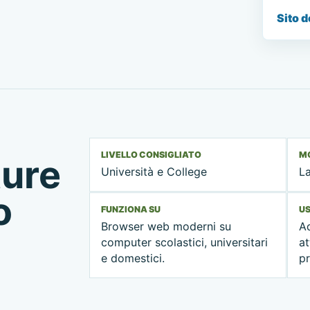
Sito d
LIVELLO CONSIGLIATO
MO
ture
Università e College
La
o
FUNZIONA SU
US
Browser web moderni su
Ad
computer scolastici, universitari
at
e domestici.
pr