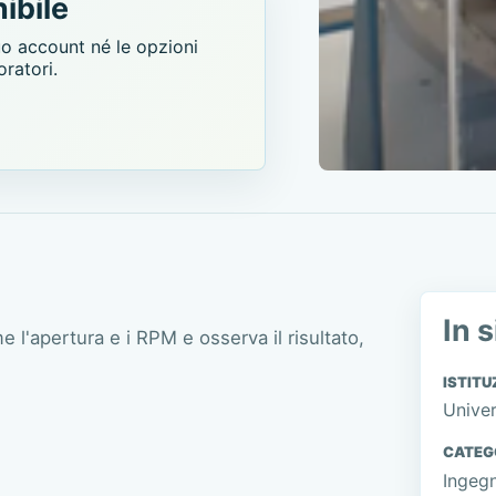
ibile
uo account né le opzioni
oratori.
In s
l'apertura e i RPM e osserva il risultato,
ISTITU
Univer
CATEG
Ingegn