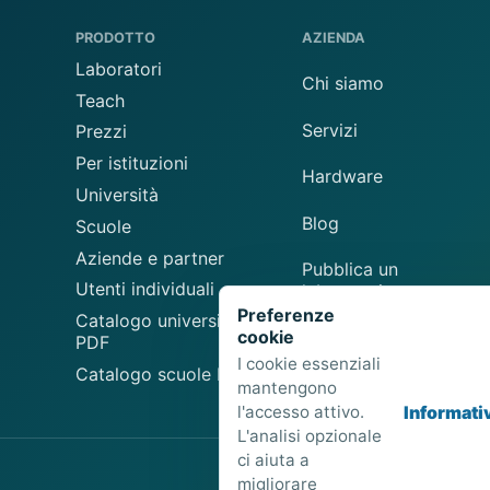
PRODOTTO
AZIENDA
Laboratori
Chi siamo
Teach
Servizi
Prezzi
Per istituzioni
Hardware
Università
Blog
Scuole
Aziende e partner
Pubblica un
Utenti individuali
laboratorio
Preferenze
Catalogo universitario
cookie
Suggerisci un
PDF
laboratorio
I cookie essenziali
Catalogo scuole PDF
mantengono
l'accesso attivo.
Informati
L'analisi opzionale
ci aiuta a
migliorare