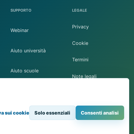
SUPPORTO
LEGALE
Privacy
Webinar
Cookie
Aiuto università
Termini
Aiuto scuole
Note legali
Contatto
Preferenze cookie
va sui cookie
Solo essenziali
Consenti analisi
Accesso via browser ad attrezzature STEM fisiche.