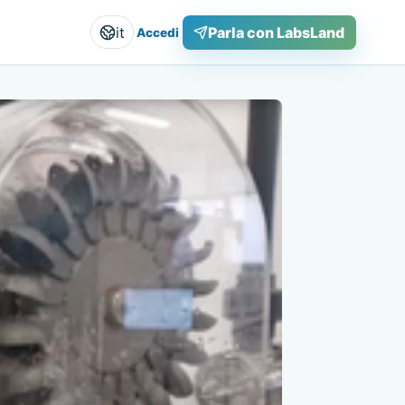
it
Parla con LabsLand
Accedi