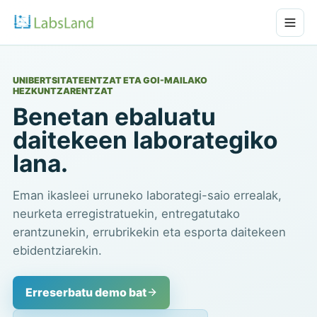
UNIBERTSITATEENTZAT ETA GOI-MAILAKO
HEZKUNTZARENTZAT
Benetan ebaluatu
daitekeen laborategiko
lana.
Eman ikasleei urruneko laborategi-saio errealak,
neurketa erregistratuekin, entregatutako
erantzunekin, errubrikekin eta esporta daitekeen
ebidentziarekin.
Erreserbatu demo bat