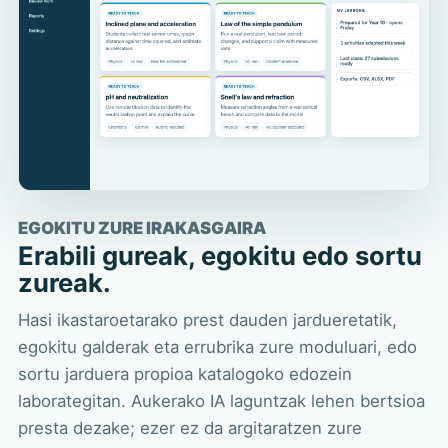
EGOKITU ZURE IRAKASGAIRA
Erabili gureak, egokitu edo sortu
zureak.
Hasi ikastaroetarako prest dauden jardueretatik,
egokitu galderak eta errubrika zure moduluari, edo
sortu jarduera propioa katalogoko edozein
laborategitan. Aukerako IA laguntzak lehen bertsioa
presta dezake; ezer ez da argitaratzen zure