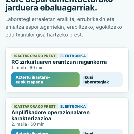
jarduera ebaluagarriak.
Laborategi errealetan eraikita, errubrikekin eta
emaitza esportagarriekin, erabiltzeko, egokitzeko
edo txantiloi gisa hartzeko prest.
IKASTARORAKO PREST
ELEKTRONIKA
RC zirkuituaren erantzun iragankorra
1. maila
·
60 min
Aztertu ikastaro-
Ikusi
egokitzapena
laborategiak
IKASTARORAKO PREST
ELEKTRONIKA
Anplifikadore operazionalaren
karakterizazioa
2. maila
·
60 min
Aztertu ikastaro-
Ikusi