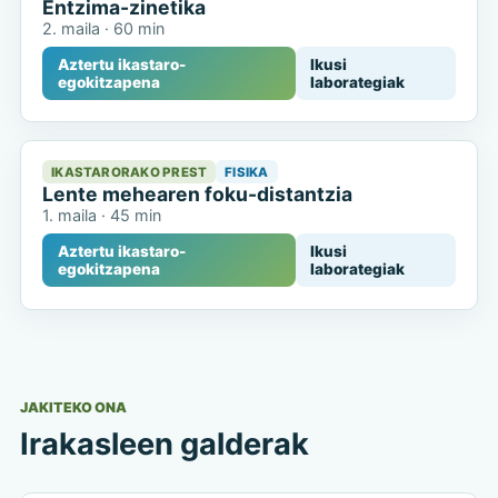
Entzima-zinetika
2. maila
·
60 min
Aztertu ikastaro-
Ikusi
egokitzapena
laborategiak
IKASTARORAKO PREST
FISIKA
Lente mehearen foku-distantzia
1. maila
·
45 min
Aztertu ikastaro-
Ikusi
egokitzapena
laborategiak
JAKITEKO ONA
Irakasleen galderak