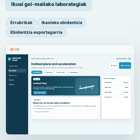
Ikusi goi-mailako laborategiak
Errubrikak
Ikasleko ebidentzia
Ebidentzia esportagarria