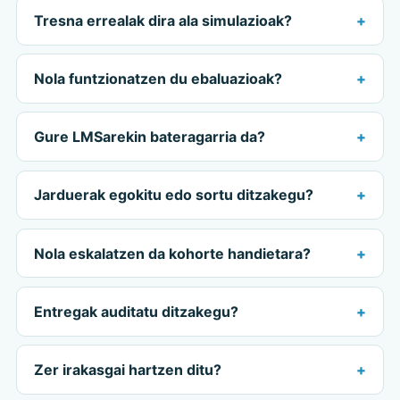
Tresna errealak dira ala simulazioak?
Nola funtzionatzen du ebaluazioak?
Gure LMSarekin bateragarria da?
Jarduerak egokitu edo sortu ditzakegu?
Nola eskalatzen da kohorte handietara?
Entregak auditatu ditzakegu?
Zer irakasgai hartzen ditu?