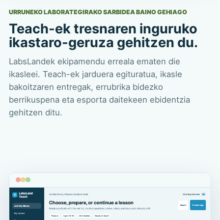
URRUNEKO LABORATEGIRAKO SARBIDEA BAINO GEHIAGO
Teach-ek tresnaren inguruko
ikastaro-geruza gehitzen du.
LabsLandek ekipamendu erreala ematen die
ikasleei. Teach-ek jarduera egituratua, ikasle
bakoitzaren entregak, errubrika bidezko
berrikuspena eta esporta daitekeen ebidentzia
gehitzen ditu.