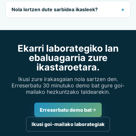
Nola lortzen dute sarbidea ikasleek?
Ekarri laborategiko lan
ebaluagarria zure
ikastaroetara.
Ikusi zure irakasgaian nola sartzen den.
Erreserbatu 30 minutuko demo bat gure goi-
mailako hezkuntzako taldearekin.
Erreserbatu demo bat
Ikusi goi-mailako laborategiak