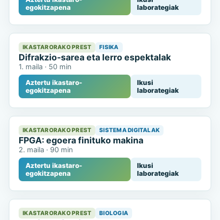
egokitzapena
laborategiak
IKASTARORAKO PREST
FISIKA
Difrakzio-sarea eta lerro espektalak
1. maila
·
50 min
Aztertu ikastaro-
Ikusi
egokitzapena
laborategiak
IKASTARORAKO PREST
SISTEMA DIGITALAK
FPGA: egoera finituko makina
2. maila
·
90 min
Aztertu ikastaro-
Ikusi
egokitzapena
laborategiak
IKASTARORAKO PREST
BIOLOGIA