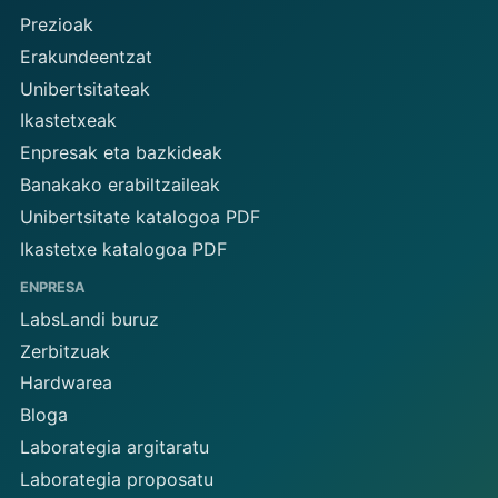
Prezioak
Erakundeentzat
Unibertsitateak
Ikastetxeak
Enpresak eta bazkideak
Banakako erabiltzaileak
Unibertsitate katalogoa PDF
Ikastetxe katalogoa PDF
ENPRESA
LabsLandi buruz
Zerbitzuak
Hardwarea
Bloga
Laborategia argitaratu
Laborategia proposatu