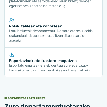
plataformaren eta sarbide-ereduaren bidez; demoan
egokitzapen zehatza berresten dugu.
Rolak, taldeak eta kohorteak
Lotu jarduerak departamentu, ikastaro eta sekzioekin,
erakundeak dagoeneko erabiltzen dituen sarbide-
arauekin.
Esportazioak eta ikastaro-mapatzea
Esportatu emaitzak eta ebidentzia zure ebaluazio-
fluxurako; lerrokatu jarduerak ikaskuntza-emaitzekin.
IKASTAROETARAKO PREST
Zure departamentuetarako