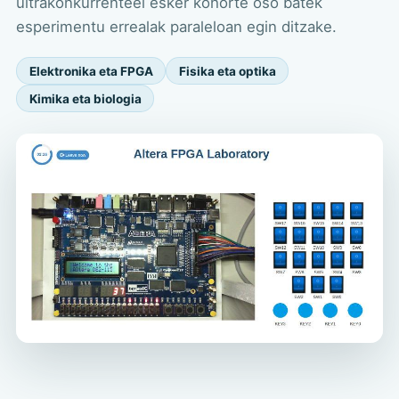
ultrakonkurrenteei esker kohorte oso batek
esperimentu errealak paraleloan egin ditzake.
Elektronika eta FPGA
Fisika eta optika
Kimika eta biologia