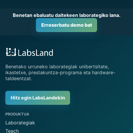
Benetan ebaluatu daitekeen laborategiko lana.
Erreserbatu demo bat
Benetako urruneko laborategiak unibertsitate,
ikastetxe, prestakuntza-programa eta hardware-
taldeentzat.
Hitz egin LabsLandekin
PRODUKTUA
Laborategiak
Teach