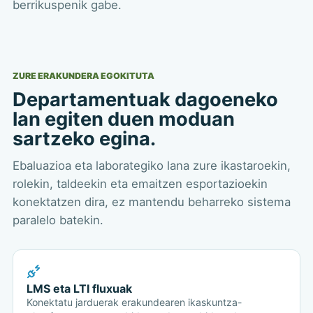
berrikuspenik gabe.
ZURE ERAKUNDERA EGOKITUTA
Departamentuak dagoeneko
lan egiten duen moduan
sartzeko egina.
Ebaluazioa eta laborategiko lana zure ikastaroekin,
rolekin, taldeekin eta emaitzen esportazioekin
konektatzen dira, ez mantendu beharreko sistema
paralelo batekin.
LMS eta LTI fluxuak
Konektatu jarduerak erakundearen ikaskuntza-