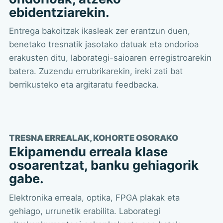
ebidentziarekin.
Entrega bakoitzak ikasleak zer erantzun duen,
benetako tresnatik jasotako datuak eta ondorioa
erakusten ditu, laborategi-saioaren erregistroarekin
batera. Zuzendu errubrikarekin, ireki zati bat
berrikusteko eta argitaratu feedbacka.
TRESNA ERREALAK, KOHORTE OSORAKO
Ekipamendu erreala klase
osoarentzat, banku gehiagorik
gabe.
Elektronika erreala, optika, FPGA plakak eta
gehiago, urrunetik erabilita. Laborategi