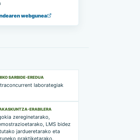
a
ndearen webgunea
IKO SARBIDE-EREDUA
traconcurrent laborategiak
RAKASKUNTZA-ERABILERA
gokia zereginetarako,
emostrazioetarako, LMS bidez
tutako jardueretarako eta
runeko praktiketarako.