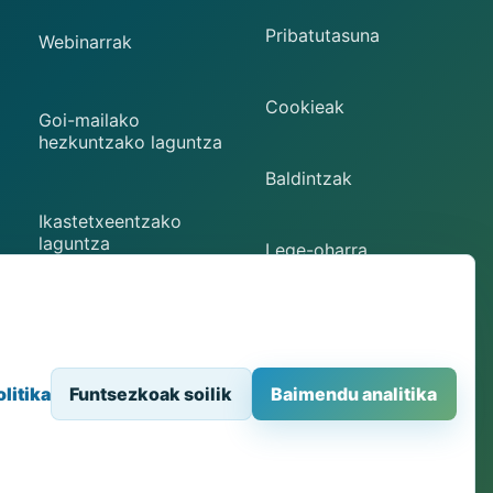
Pribatutasuna
Webinarrak
Cookieak
Goi-mailako
hezkuntzako laguntza
Baldintzak
Ikastetxeentzako
laguntza
Lege-oharra
Kontaktua
u
Cookie hobespenak
litika
Funtsezkoak soilik
Baimendu analitika
ekipamendu fisikorako nabigatzaile bidezko sarbidea.