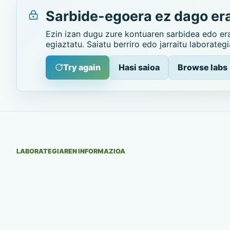
Sarbide-egoera ez dago era
Ezin izan dugu zure kontuaren sarbidea edo er
egiaztatu. Saiatu berriro edo jarraitu laborateg
Try again
Hasi saioa
Browse labs
LABORATEGIAREN INFORMAZIOA