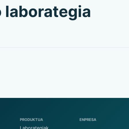
o laborategia
PRODUKTUA
ENPRESA
Laborategiak