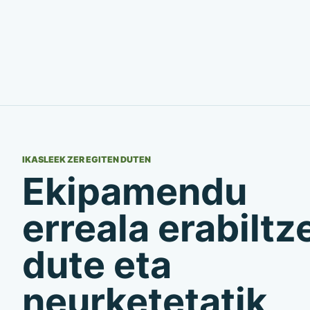
IKASLEEK ZER EGITEN DUTEN
Ekipamendu
erreala erabiltz
dute eta
neurketetatik