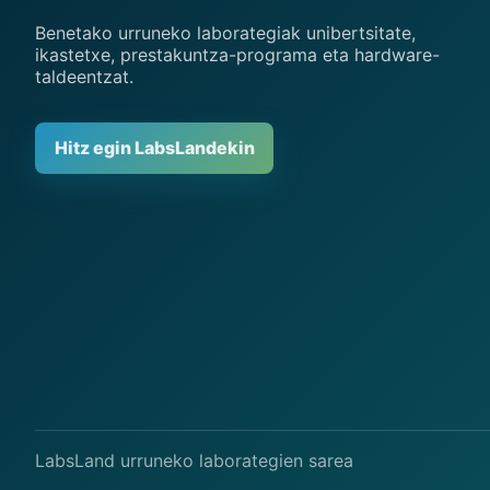
Benetako urruneko laborategiak unibertsitate,
ikastetxe, prestakuntza-programa eta hardware-
taldeentzat.
Hitz egin LabsLandekin
LabsLand urruneko laborategien sarea