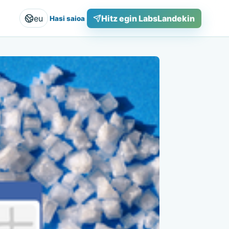
eu
Hitz egin LabsLandekin
Hasi saioa