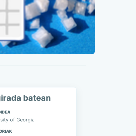
irada batean
NDEA
sity of Georgia
ORIAK