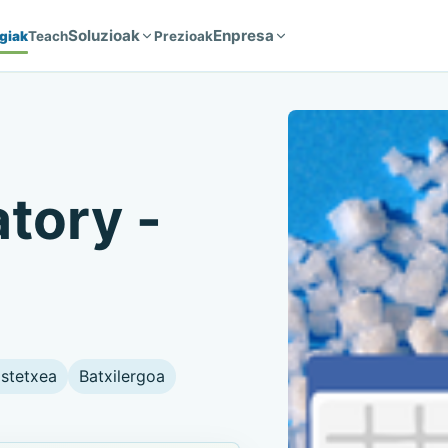
Soluzioak
Enpresa
giak
Teach
Prezioak
atory -
astetxea
Batxilergoa