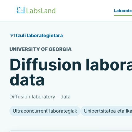
Laborate
Itzuli laborategietara
UNIVERSITY OF GEORGIA
Diffusion labor
data
Diffusion laboratory - data
Ultraconcurrent laborategiak
Unibertsitatea eta Ik