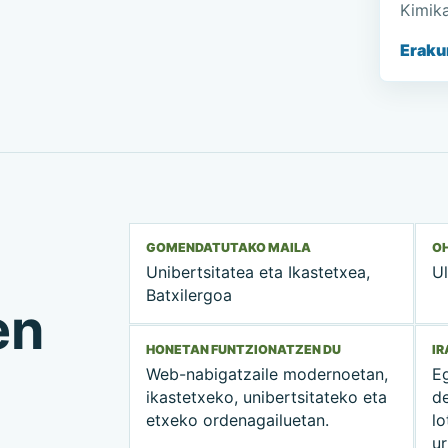
Kimik
Eraku
GOMENDATUTAKO MAILA
OH
Unibertsitatea eta Ikastetxea,
Ul
Batxilergoa
en
HONETAN FUNTZIONATZEN DU
I
Web-nabigatzaile modernoetan,
E
ikastetxeko, unibertsitateko eta
d
etxeko ordenagailuetan.
lo
ur