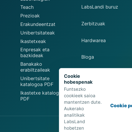
LabsLandi buruz
Teach
Prezioak
Zerbitzuak
Erakundeentzat
Unibertsitateak
Hardwarea
Ikastetxeak
Enpresak eta
bazkideak
Bloga
Banakako
erabiltzaileak
Laborategia argitaratu
Cookie
Unibertsitate
hobespenak
katalogoa PDF
Funtsezko
Laborategia proposat
Ikastetxe katalogoa
cookieek saioa
PDF
mantentzen dute.
Cookie po
Aukerako
analitikak
LabsLand
STEM 
hobetzen