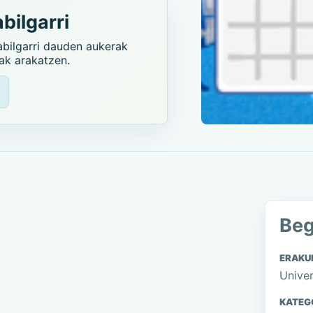
bilgarri
abilgarri dauden aukerak
iak arakatzen.
Beg
ERAKU
Univer
KATEG