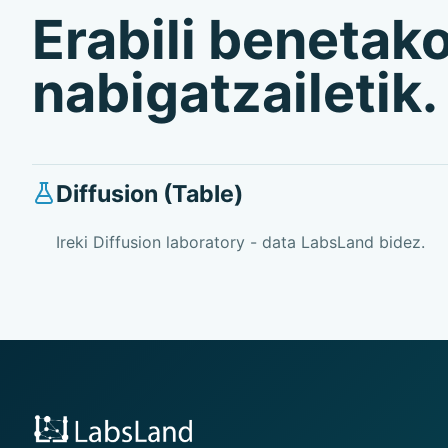
Erabili benetak
nabigatzailetik.
Diffusion (Table)
Ireki Diffusion laboratory - data LabsLand bidez.