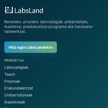
Benetako urruneko laborategiak unibertsitate,
ikastetxe, prestakuntza-programa eta hardware-
taldeentzat.
Hitz egin LabsLandekin
PRODUKTUA
Laborategiak
Teach
Prezioak
Erakundeentzat
Unibertsitateak
Ikastetxeak