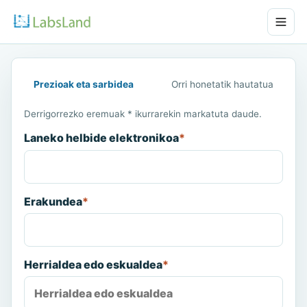
Prezioak eta sarbidea
Orri honetatik hautatua
Derrigorrezko eremuak * ikurrarekin markatuta daude.
Laneko helbide elektronikoa
*
Erakundea
*
Herrialdea edo eskualdea
*