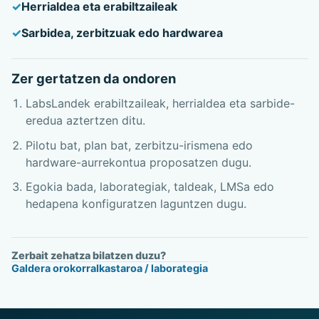
Herrialdea eta erabiltzaileak
Sarbidea, zerbitzuak edo hardwarea
Zer gertatzen da ondoren
LabsLandek erabiltzaileak, herrialdea eta sarbide-
eredua aztertzen ditu.
Pilotu bat, plan bat, zerbitzu-irismena edo
hardware-aurrekontua proposatzen dugu.
Egokia bada, laborategiak, taldeak, LMSa edo
hedapena konfiguratzen laguntzen dugu.
Zerbait zehatza bilatzen duzu?
Galdera orokorra
Ikastaroa / laborategia