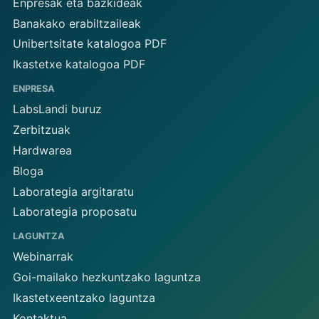
Enpresak eta bazkideak
Banakako erabiltzaileak
Unibertsitate katalogoa PDF
Ikastetxe katalogoa PDF
ENPRESA
LabsLandi buruz
Zerbitzuak
Hardwarea
Bloga
Laborategia argitaratu
Laborategia proposatu
LAGUNTZA
Webinarrak
Goi-mailako hezkuntzako laguntza
Ikastetxeentzako laguntza
Kontaktua