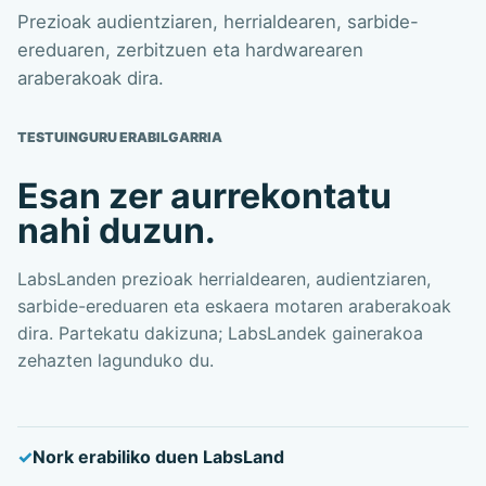
Prezioak audientziaren, herrialdearen, sarbide-
ereduaren, zerbitzuen eta hardwarearen
araberakoak dira.
TESTUINGURU ERABILGARRIA
Esan zer aurrekontatu
nahi duzun.
LabsLanden prezioak herrialdearen, audientziaren,
sarbide-ereduaren eta eskaera motaren araberakoak
dira. Partekatu dakizuna; LabsLandek gainerakoa
zehazten lagunduko du.
Nork erabiliko duen LabsLand