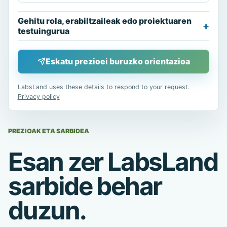
Gehitu rola, erabiltzaileak edo proiektuaren
testuingurua
Eskatu prezioei buruzko orientazioa
LabsLand uses these details to respond to your request.
Privacy policy
PREZIOAK ETA SARBIDEA
Esan zer LabsLand
sarbide behar
duzun.