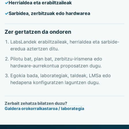
Herrialdea eta erabiltzaileak
Sarbidea, zerbitzuak edo hardwarea
Zer gertatzen da ondoren
LabsLandek erabiltzaileak, herrialdea eta sarbide-
eredua aztertzen ditu.
Pilotu bat, plan bat, zerbitzu-irismena edo
hardware-aurrekontua proposatzen dugu.
Egokia bada, laborategiak, taldeak, LMSa edo
hedapena konfiguratzen laguntzen dugu.
Zerbait zehatza bilatzen duzu?
Galdera orokorra
Ikastaroa / laborategia