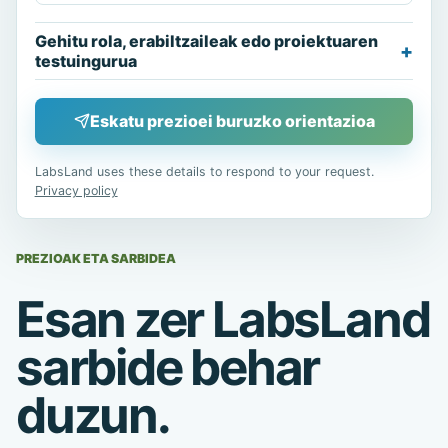
Gehitu rola, erabiltzaileak edo proiektuaren
testuingurua
Eskatu prezioei buruzko orientazioa
LabsLand uses these details to respond to your request.
Privacy policy
PREZIOAK ETA SARBIDEA
Esan zer LabsLand
sarbide behar
duzun.