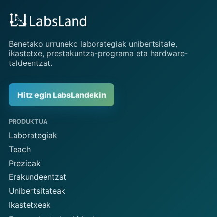
Benetako urruneko laborategiak unibertsitate,
ikastetxe, prestakuntza-programa eta hardware-
taldeentzat.
Hitz egin LabsLandekin
PRODUKTUA
Laborategiak
Teach
Prezioak
Erakundeentzat
Unibertsitateak
Ikastetxeak