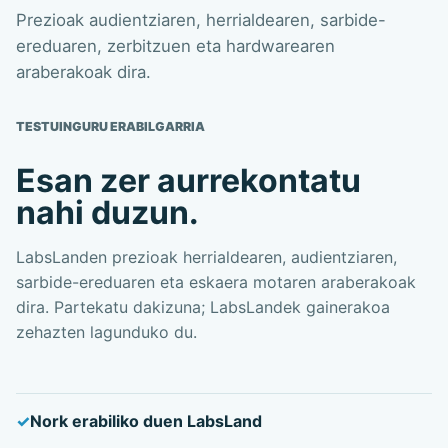
Prezioak audientziaren, herrialdearen, sarbide-
ereduaren, zerbitzuen eta hardwarearen
araberakoak dira.
TESTUINGURU ERABILGARRIA
Esan zer aurrekontatu
nahi duzun.
LabsLanden prezioak herrialdearen, audientziaren,
sarbide-ereduaren eta eskaera motaren araberakoak
dira. Partekatu dakizuna; LabsLandek gainerakoa
zehazten lagunduko du.
Nork erabiliko duen LabsLand