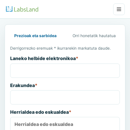
Prezioak eta sarbidea
Orri honetatik hautatua
Derrigorrezko eremuak * ikurrarekin markatuta daude.
Laneko helbide elektronikoa
*
Erakundea
*
Herrialdea edo eskualdea
*