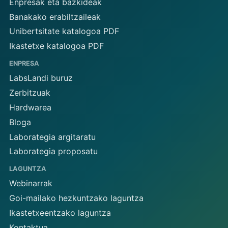
Enpresak eta bazkideak
Banakako erabiltzaileak
Unibertsitate katalogoa PDF
Ikastetxe katalogoa PDF
ENPRESA
LabsLandi buruz
Zerbitzuak
Hardwarea
Bloga
Laborategia argitaratu
Laborategia proposatu
LAGUNTZA
Webinarrak
Goi-mailako hezkuntzako laguntza
Ikastetxeentzako laguntza
Kontaktua