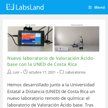
Saltar
Menú
al
contenido
Nuevo laboratorio de Valoración Ácido-
base con la UNED de Costa Rica
Autor
Publicación
Categoría
Luis
octubre 17, 2021
Laboratorios
de
de
de
la
la
la
Hemos desarrollado junto a la Universidad
entrada:
entrada:
entrada:
Estatal a Distancia (UNED) de Costa Rica un
nuevo laboratorio remoto de química: el
laboratorio de Valoración Ácido base. Tras