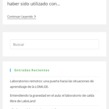
haber sido utilizado con…
Nuevo
Continuar Leyendo
Laboratorio
De
Valoración
Ácido-
Base
Con
La
UNED
De
Costa
Rica
Entradas Recientes
Laboratorios remotos: una puerta hacia las situaciones de
aprendizaje de la LOMLOE.
Entendiendo la gravedad en el aula: el laboratorio de caída
libre de LabsLand