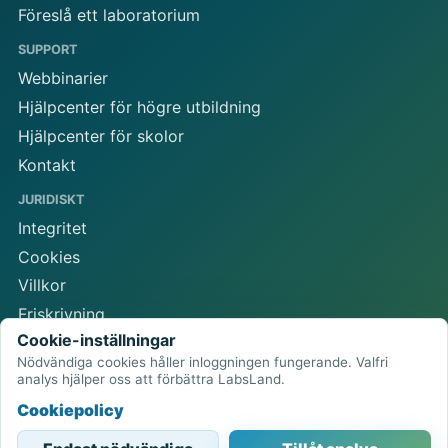
Föreslå ett laboratorium
SUPPORT
Webbinarier
Hjälpcenter för högre utbildning
Hjälpcenter för skolor
Kontakt
JURIDISKT
Integritet
Cookies
Villkor
Friskrivning
Cookie-inställningar
Cookie-inställningar
Nödvändiga cookies håller inloggningen fungerande. Valfri
analys hjälper oss att förbättra LabsLand.
Cookiepolicy
LabsLands nätverk av fjärrlaboratorier
Browserbaserad åtkomst till fysisk STEM-utrustning.