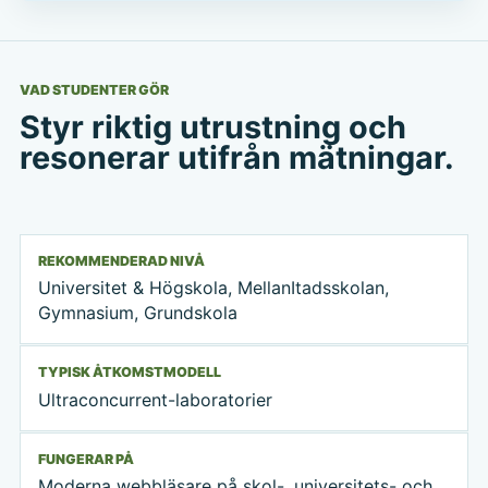
VAD STUDENTER GÖR
Styr riktig utrustning och
resonerar utifrån mätningar.
REKOMMENDERAD NIVÅ
Universitet & Högskola, MellanItadsskolan,
Gymnasium, Grundskola
TYPISK ÅTKOMSTMODELL
Ultraconcurrent-laboratorier
FUNGERAR PÅ
Moderna webbläsare på skol-, universitets- och