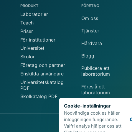
PRODUKT
FÖRETAG
Laboratorier
Om oss
Teach
Tjänster
Priser
För institutioner
Hårdvara
Universitet
Blogg
Skolor
Företag och partner
Publicera ett
Enskilda användare
laboratorium
Universitetskatalog
Föreslå ett
PDF
laboratorium
Skolkatalog PDF
Cookie-inställningar
Nödvändiga cookies håller
inloggningen fungerande.
Valfri analys hjälper oss att