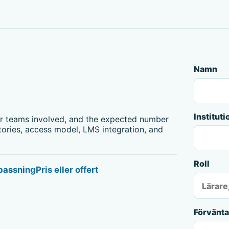
Namn
Instituti
or teams involved, and the expected number
tories, access model, LMS integration, and
Roll
bpassning
Pris eller offert
Förvänt