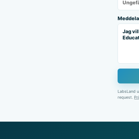
Meddel
LabsLand us
request.
Pr