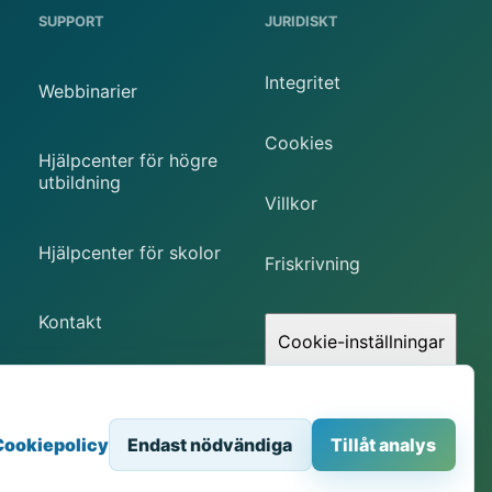
SUPPORT
JURIDISKT
Integritet
Webbinarier
Cookies
Hjälpcenter för högre
utbildning
Villkor
Hjälpcenter för skolor
Friskrivning
Kontakt
Cookie-inställningar
Cookiepolicy
Endast nödvändiga
Tillåt analys
Browserbaserad åtkomst till fysisk STEM-utrustning.