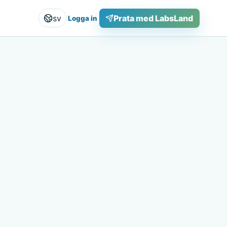
sv
Prata med LabsLand
Logga in