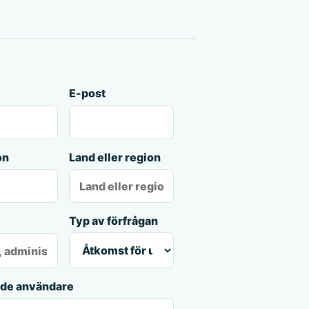
E-post
on
Land eller region
Typ av förfrågan
ade användare