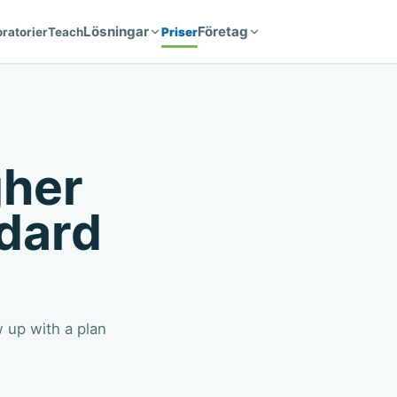
Lösningar
Företag
ratorier
Teach
Priser
gher
dard
w up with a plan