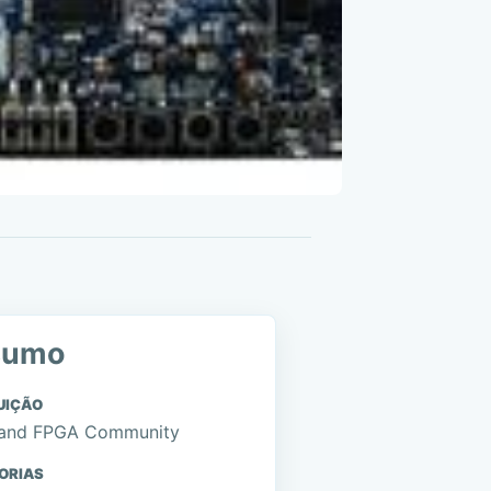
sumo
UIÇÃO
and FPGA Community
ORIAS