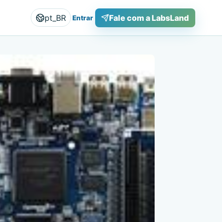
pt_BR
Fale com a LabsLand
Entrar