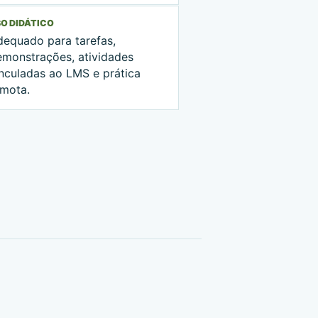
O DIDÁTICO
dequado para tarefas,
emonstrações, atividades
inculadas ao LMS e prática
emota.