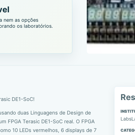
vel
nta nem as opções
orando os laboratórios.
Re
asic DE1-SoC!
INSTIT
 usando duas Linguagens de Design de
LabsL
 um FPGA Terasic DE1-SoC real. O FPGA
como 10 LEDs vermelhos, 6 displays de 7
CATEG