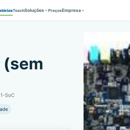
Soluções
Empresa
atórios
Teach
Preços
C (sem
E1-SoC
dade