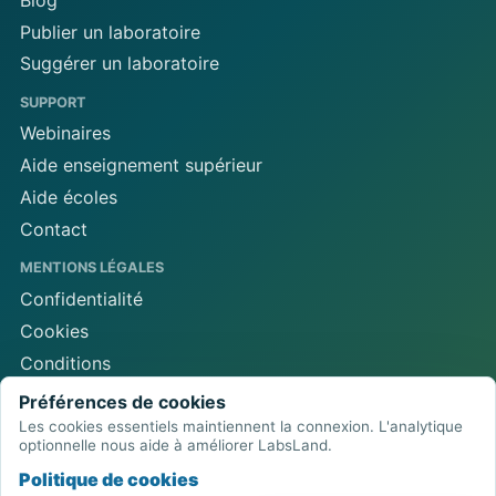
Publier un laboratoire
Suggérer un laboratoire
SUPPORT
Webinaires
Aide enseignement supérieur
Aide écoles
Contact
MENTIONS LÉGALES
Confidentialité
Cookies
Conditions
Mentions
Préférences de cookies
Les cookies essentiels maintiennent la connexion. L'analytique
Préférences de cookies
optionnelle nous aide à améliorer LabsLand.
Politique de cookies