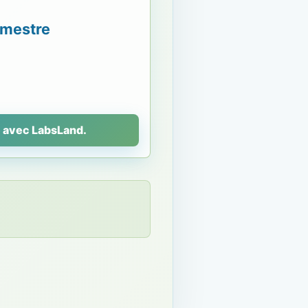
semestre
e avec LabsLand.