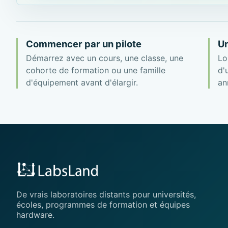
Commencer par un pilote
Un
Démarrez avec un cours, une classe, une
Lo
cohorte de formation ou une famille
d'
d'équipement avant d'élargir.
an
De vrais laboratoires distants pour universités,
écoles, programmes de formation et équipes
hardware.