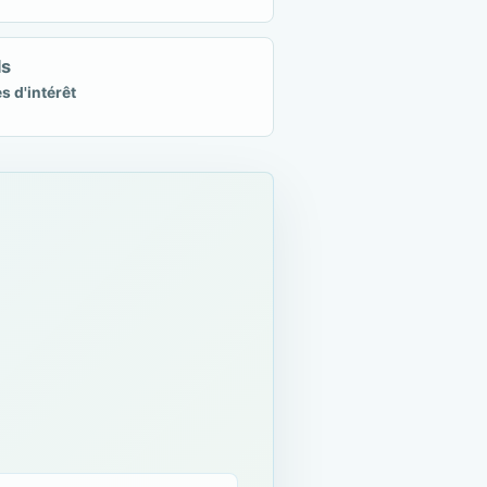
ls
s d'intérêt
c