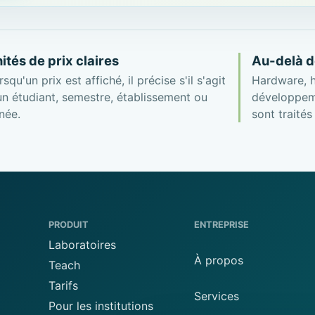
ités de prix claires
Au-delà d
rsqu'un prix est affiché, il précise s'il s'agit
Hardware, 
un étudiant, semestre, établissement ou
développem
née.
sont traité
PRODUIT
ENTREPRISE
Laboratoires
À propos
Teach
Tarifs
Services
Pour les institutions