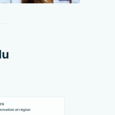
du
es
ormation et région