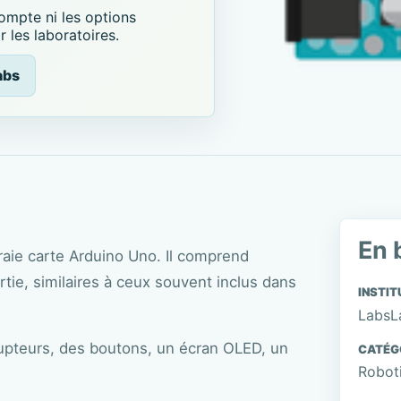
ompte ni les options
 les laboratoires.
abs
En 
aie carte Arduino Uno. Il comprend
tie, similaires à ceux souvent inclus dans
INSTIT
LabsL
upteurs, des boutons, un écran OLED, un
CATÉG
Roboti