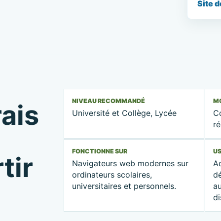
Site d
NIVEAU RECOMMANDÉ
MO
rais
Université et Collège, Lycée
C
ré
FONCTIONNE SUR
U
tir
Navigateurs web modernes sur
A
ordinateurs scolaires,
dé
universitaires et personnels.
a
di