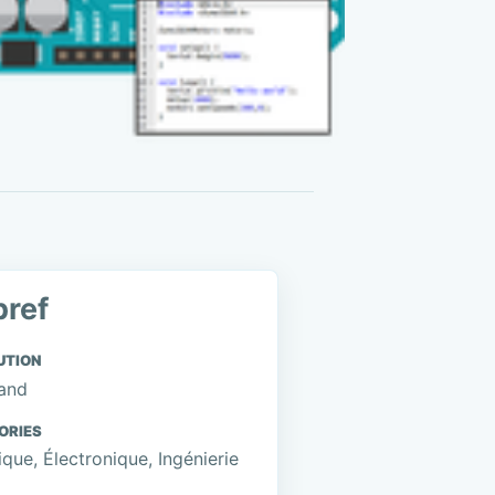
bref
UTION
and
ORIES
que, Électronique, Ingénierie