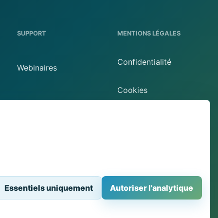
SUPPORT
MENTIONS LÉGALES
Confidentialité
Webinaires
Cookies
Aide enseignement
supérieur
Conditions
Mentions
Aide écoles
Contact
Préférences de
Essentiels uniquement
Autoriser l'analytique
cookies