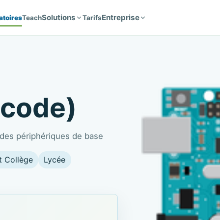
Solutions
Entreprise
atoires
Teach
Tarifs
(code)
 des périphériques de base
t Collège
Lycée