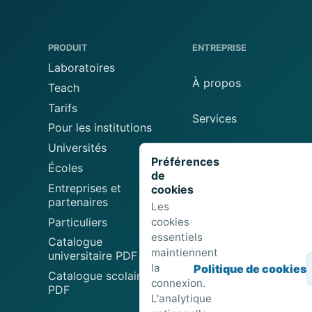
PRODUIT
ENTREPRISE
Laboratoires
À propos
Teach
Tarifs
Services
Pour les institutions
Universités
Matériel
Préférences
Écoles
de
Entreprises et
Blog
cookies
partenaires
Les
Particuliers
cookies
Publier un laboratoire
essentiels
Catalogue
maintiennent
universitaire PDF
Suggérer un
la
Politique de cookies
laboratoire
Catalogue scolaire
connexion.
PDF
L'analytique