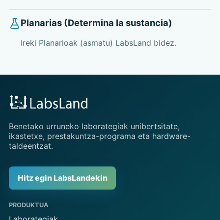
Planarias (Determina la sustancia)
Ireki Planarioak (asmatu) LabsLand bidez.
Benetako urruneko laborategiak unibertsitate,
ikastetxe, prestakuntza-programa eta hardware-
taldeentzat.
Hitz egin LabsLandekin
PRODUKTUA
Laborategiak