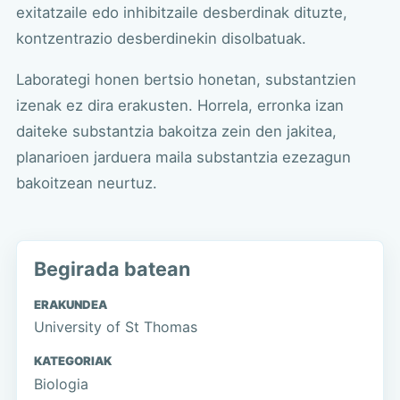
exitatzaile edo inhibitzaile desberdinak dituzte,
kontzentrazio desberdinekin disolbatuak.
Laborategi honen bertsio honetan, substantzien
izenak ez dira erakusten. Horrela, erronka izan
daiteke substantzia bakoitza zein den jakitea,
planarioen jarduera maila substantzia ezezagun
bakoitzean neurtuz.
Begirada batean
ERAKUNDEA
University of St Thomas
KATEGORIAK
Biologia