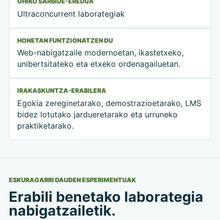
OHIKO SARBIDE-EREDUA
Ultraconcurrent laborategiak
HONETAN FUNTZIONATZEN DU
Web-nabigatzaile modernoetan, ikastetxeko,
unibertsitateko eta etxeko ordenagailuetan.
IRAKASKUNTZA-ERABILERA
Egokia zereginetarako, demostrazioetarako, LMS
bidez lotutako jardueretarako eta urruneko
praktiketarako.
ESKURAGARRI DAUDEN ESPERIMENTUAK
Erabili benetako laborategia
nabigatzailetik.