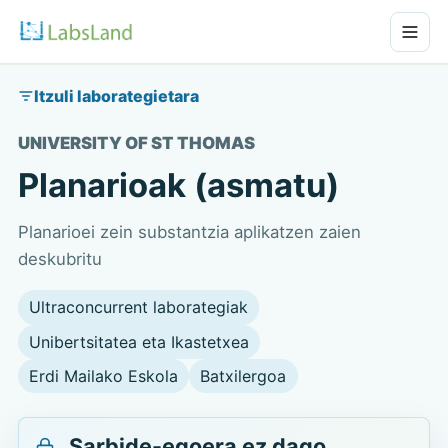
Itzuli laborategietara
UNIVERSITY OF ST THOMAS
Planarioak (asmatu)
Planarioei zein substantzia aplikatzen zaien
deskubritu
Ultraconcurrent laborategiak
Unibertsitatea eta Ikastetxea
Erdi Mailako Eskola
Batxilergoa
Sarbide-egoera ez dago