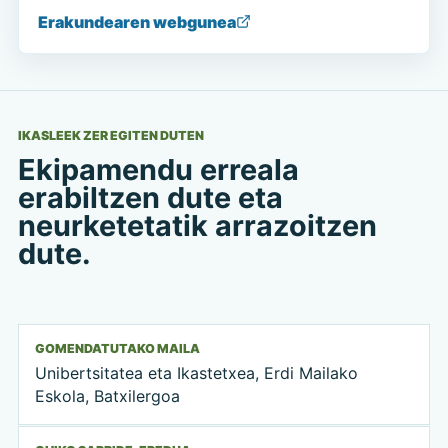
Erakundearen webgunea
IKASLEEK ZER EGITEN DUTEN
Ekipamendu erreala
erabiltzen dute eta
neurketetatik arrazoitzen
dute.
GOMENDATUTAKO MAILA
Unibertsitatea eta Ikastetxea, Erdi Mailako
Eskola, Batxilergoa