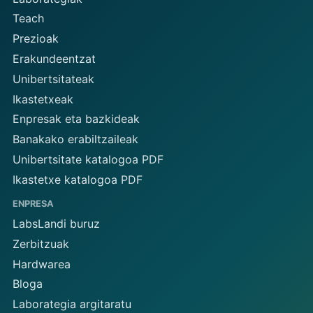
Teach
Prezioak
Erakundeentzat
Unibertsitateak
Ikastetxeak
Enpresak eta bazkideak
Banakako erabiltzaileak
Unibertsitate katalogoa PDF
Ikastetxe katalogoa PDF
ENPRESA
LabsLandi buruz
Zerbitzuak
Hardwarea
Bloga
Laborategia argitaratu