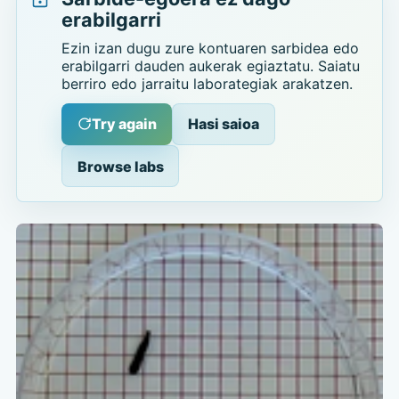
erabilgarri
Ezin izan dugu zure kontuaren sarbidea edo
erabilgarri dauden aukerak egiaztatu. Saiatu
berriro edo jarraitu laborategiak arakatzen.
Try again
Hasi saioa
Browse labs