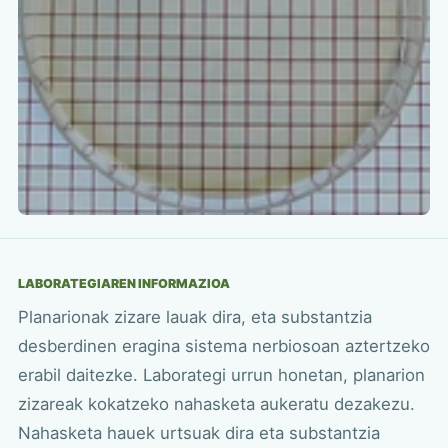
LABORATEGIAREN INFORMAZIOA
Planarionak zizare lauak dira, eta substantzia
desberdinen eragina sistema nerbiosoan aztertzeko
erabil daitezke. Laborategi urrun honetan, planarion
zizareak kokatzeko nahasketa aukeratu dezakezu.
Nahasketa hauek urtsuak dira eta substantzia