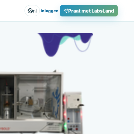
nl
Praat met LabsLand
Inloggen