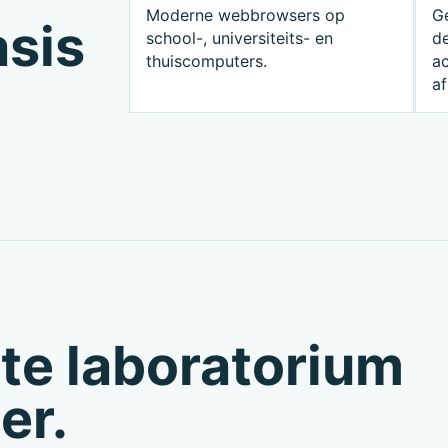
Moderne webbrowsers op
G
asis
school-, universiteits- en
d
thuiscomputers.
ac
af
te laboratorium
er.