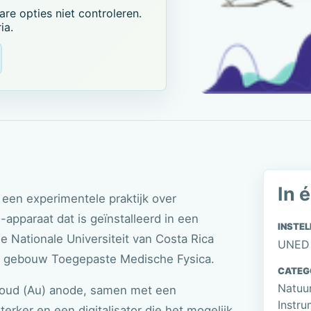
e opties niet controleren.
ia.
In 
 een experimentele praktijk over
pparaat dat is geïnstalleerd in een
INSTEL
e Nationale Universiteit van Costa Rica
UNED
het gebouw Toegepaste Medische Fysica.
CATEG
Natuur
 goud (Au) anode, samen met een
Instru
erker en een digitalisator die het mogelijk