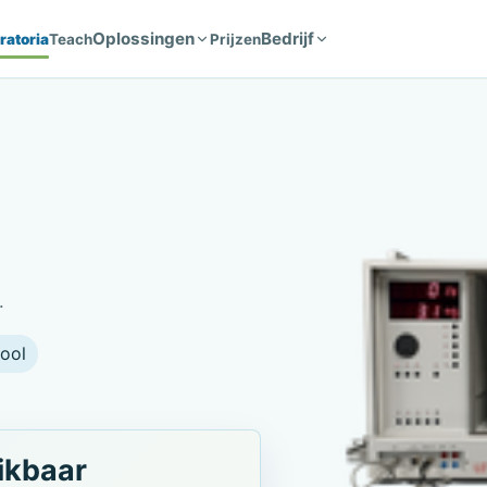
Oplossingen
Bedrijf
ratoria
Teach
Prijzen
.
ool
ikbaar