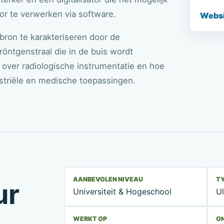
r te verwerken via software.
Websit
bron te karakteriseren door de
öntgenstraal die in de buis wordt
over radiologische instrumentatie en hoe
ustriële en medische toepassingen.
AANBEVOLEN NIVEAU
T
ur
Universiteit & Hogeschool
Ul
WERKT OP
O