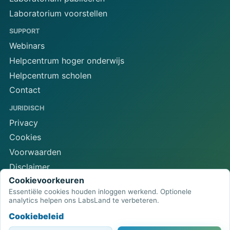
Laboratorium voorstellen
SUPPORT
Webinars
Helpcentrum hoger onderwijs
Helpcentrum scholen
Contact
JURIDISCH
Privacy
Cookies
Voorwaarden
Disclaimer
Cookievoorkeuren
Cookievoorkeuren
Essentiële cookies houden inloggen werkend. Optionele
analytics helpen ons LabsLand te verbeteren.
Cookiebeleid
LabsLand-netwerk voor laboratoria op afstand
Browsertoegang tot fysieke STEM-apparatuur.